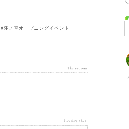
空
#蓮ノ空オープニングイベント
The reasons
Hearing sheet