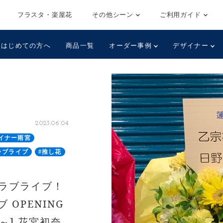
フラスタ・楽屋花
その他シーン
ご利用ガイド
はじめての方へ
商品一覧
オーダー事例
デザイナー
2023.06.04
イナー雨宮
ラブライブ
#推し花
[ラブライブ！
OPENING
am～] 花宮初奈