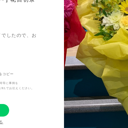
ドでしたので、お
カラーをご依頼。
分けていただきまし
イメージにしたか
Lをコピー
やかになるように
時等に事例を
URLでお伝えください。
る
たばかりのコンテ
援してますという
る