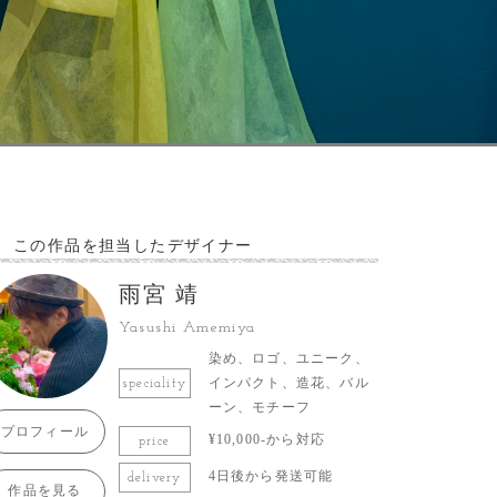
この作品を担当したデザイナー
雨宮 靖
Yasushi Amemiya
染め、ロゴ、ユニーク、
インパクト、造花、バル
speciality
ーン、モチーフ
プロフィール
¥10,000-から対応
price
4日後から発送可能
delivery
作品を見る