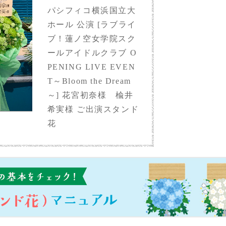
パシフィコ横浜国立大
ホール 公演 [ラブライ
ブ！蓮ノ空女学院スク
ールアイドルクラブ O
PENING LIVE EVEN
T～Bloom the Dream
～] 花宮初奈様 楡井
希実様 ご出演スタンド
花