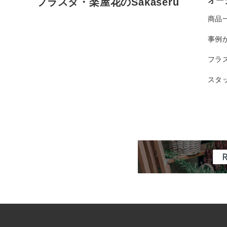
オー
フラスタ・楽屋花のSakaseru
商品
事例
フラ
スタ