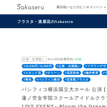
開店祝いなどのビジネスシーン
フラスタ・楽屋花のSakaseru
公演・出演祝い
¥24,000(諸費用別)
詳細
#20,000円-30,000円
#公演・出演祝い
#フラワーデザ
#スタンド花
#グリーン
#花宮初奈
#楡井希実
#
#黄色
#パシフィコ横浜
#花束風フラスタ
パシフィコ横浜国立大ホール 公演 
蓮ノ空女学院スクールアイドルクラブ 
LIVE EVENT～Bloom the Dre