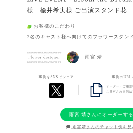
様 楡井希実様 ご出演スタンド花
お客様のこだわり
2名のキャスト様へ向けてのフラワースタン
花の色は演じているキャラクターのイメージ
MIXよりは綺麗に色分けされるよう左右で
雨宮 靖
Flower designer
た。
また、派手というよりはシンプルで華やかな
事例をSNSでシェア
事例のUR
ったので、お花のボリュームは残しつつ、華
装飾をお願い致しました。
オーダー・ご相談
ご共有される際は
お客様の想い
雨宮 靖さんにオーダーす
キャストさんが出演するコンテンツが始まっ
ンツなので、ストレートにお2人に対して応
雨宮靖さんのチャット例を見