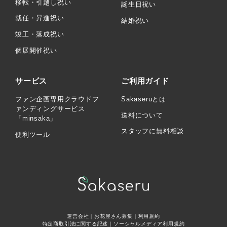
移転・引越し祝い
誕生日祝い
就任・昇進祝い
結婚祝い
竣工・落成祝い
個展開催祝い
サービス
ご利用ガイド
ファン企画専用クラウドフ
Sakaseruとは
ァンディングサービス
送料について
「minsaka」
スタッフに無料相談
便利ツール
運営会社
｜
お花屋さん募集
｜
利用規約
特定商取引法に関する記述
｜
ソーシャルメディア利用規約