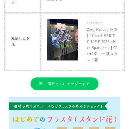
ラー
2023.05.06
Zeep Haneda 公演
[「ClariS SPRIN
完成したお
G LIVE 2023 ~N
花
eo Sparkle~」] Cl
ariS様 ご出演スタ
ンド花
安井 竜樹さんにオーダーする