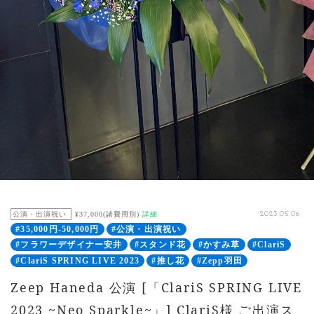
公演・出演祝い
¥37,000(諸費用別)
詳細
2023.05.06
#35,000円-50,000円
#公演・出演祝い
#フラワーデザイナー安井
#スタンド花
#かすみ草
#ClariS
#ClariS SPRING LIVE 2023
#推し花
#Zepp羽田
Zeep Haneda 公演 [「ClariS SPRING LIVE
2023 ~Neo Sparkle~」] ClariS様 ご出演ス