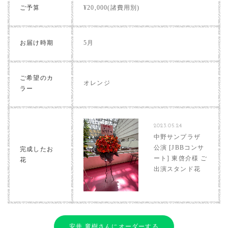
ご予算
¥20,000(諸費用別)
お届け時期
5月
ご希望のカ
オレンジ
ラー
2023.05.24
中野サンプラザ
公演 [JBBコンサ
完成したお
ート] 東啓介様 ご
花
出演スタンド花
安井 竜樹さんにオーダーする