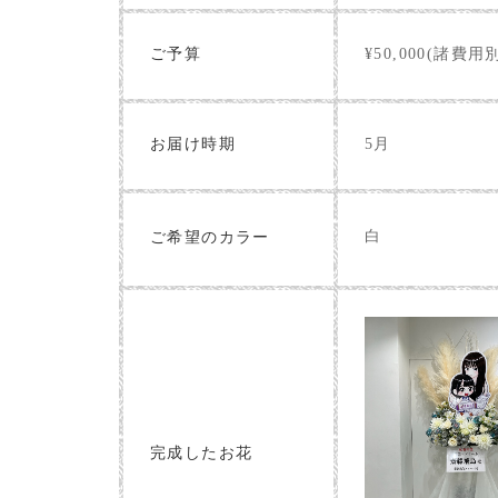
ご予算
¥50,000(諸費用
お届け時期
5月
白
ご希望のカラー
完成したお花