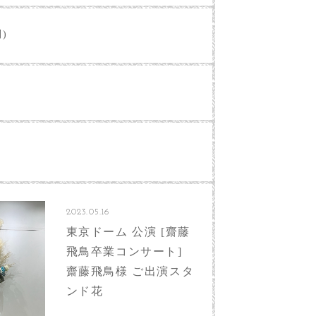
別)
2023.05.16
東京ドーム 公演 [齋藤
飛鳥卒業コンサート]
齋藤飛鳥様 ご出演スタ
ンド花