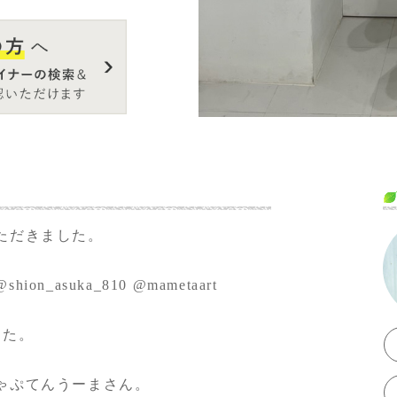
ただきました。
@shion_asuka_810
@mametaart
した。
ゃぷてんうーまさん。