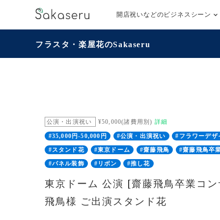
開店祝いなどのビジネスシーン
フラスタ・楽屋花のSakaseru
公演・出演祝い
¥50,000(諸費用別)
詳細
#35,000円-50,000円
#公演・出演祝い
#フラワーデザ
#スタンド花
#東京ドーム
#齋藤飛鳥
#齋藤飛鳥卒業
#パネル装飾
#リボン
#推し花
東京ドーム 公演 [齋藤飛鳥卒業コン
飛鳥様 ご出演スタンド花