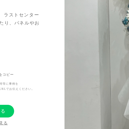
、ラストセンター
したり、パネルやお
を伝えたかったで
と思います。
Lをコピー
時等に事例を
URLでお伝えください。
する
見る