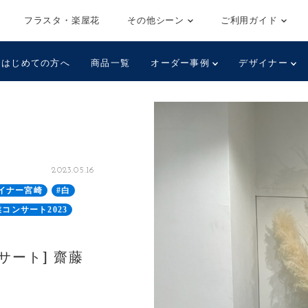
フラスタ・楽屋花
その他シーン
ご利用ガイド
はじめての方へ
商品一覧
オーダー事例
デザイナー
2023.05.16
イナー宮崎
#白
コンサート2023
サート] 齋藤