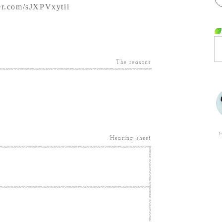
ter.com/sJXPVxytii
The reasons
M
Hearing sheet