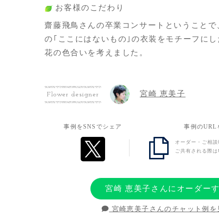
お客様のこだわり
齋藤飛鳥さんの卒業コンサートということで
の｢ここにはないもの｣の衣装をモチーフに
花の色合いを考えました。
お客様の想い
宮崎 恵美子
Flower designer
齋藤飛鳥さんへ｢ありがとう｣という気持ち
す。このお花に私たちの想いを乗せられたか
事例をSNSでシェア
事例のUR
オーダー・ご相談
ご共有される際は
宮崎 恵美子さんにオーダー
宮崎恵美子さんのチャット例を