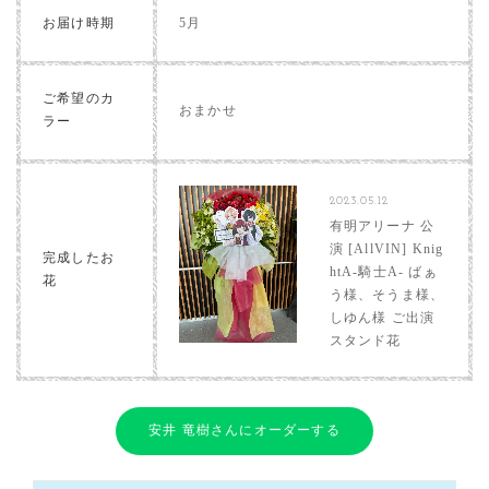
お届け時期
5月
ご希望のカ
おまかせ
ラー
2023.05.12
有明アリーナ 公
演 [AllVIN] Knig
完成したお
htA-騎士A- ばぁ
花
う様、そうま様、
しゆん様 ご出演
スタンド花
安井 竜樹さんにオーダーする