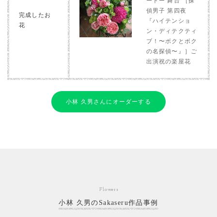
ートー 舞台 ［探
偵男子 第四夜
完成したお
『ハイテンショ
花
ン・ディテクティ
ブ！〜ボクとボク
の名探偵〜』］ご
出演祝の楽屋花
小林 久男さんにオーダーする
Flowers
小林 久男のSakaseru作品事例