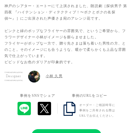
神戸のシアター・エートーにて上演されました、朗読劇［探偵男子 第
四夜 『ハイテンション・ディテクティブ！〜ボクとボクの名探
偵〜』］にご出演された声優さま宛のアレンジ花です。
ピンクと緑のポップなフライヤーの雰囲気で、というご希望から、フ
ラワーデザイナー小林がイメージを膨らませました。
フライヤーがポップな一方で、贈り先さまは落ち着いた男性の方、と
のこと。そのイメージにも合うような、暖かで柔らかくも上品な雰囲
気で仕上がっています。
ビビッドなお色のダリアが印象的です。
小林 久男
Designer
事例をSNSでシェア
事例のURLをコピー
オーダー・ご相談時等に
事例をご共有される際は
URLでお伝えください。