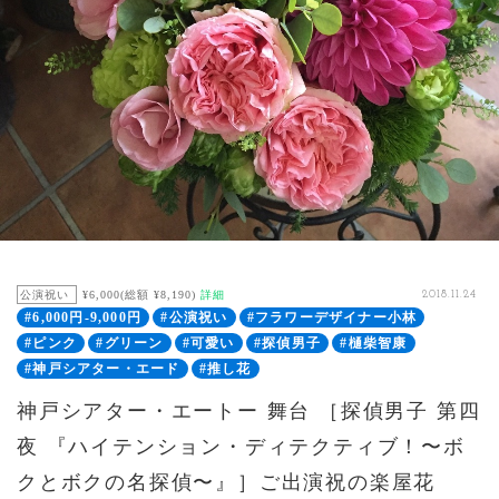
公演祝い
¥6,000(総額 ¥8,190)
詳細
2018.11.24
#6,000円-9,000円
#公演祝い
#フラワーデザイナー小林
#ピンク
#グリーン
#可愛い
#探偵男子
#樋柴智康
#神戸シアター・エード
#推し花
神戸シアター・エートー 舞台 ［探偵男子 第四
夜 『ハイテンション・ディテクティブ！〜ボ
クとボクの名探偵〜』］ご出演祝の楽屋花