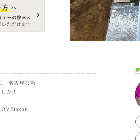
 koii」名古屋公演
ました！
LOVEinkoii