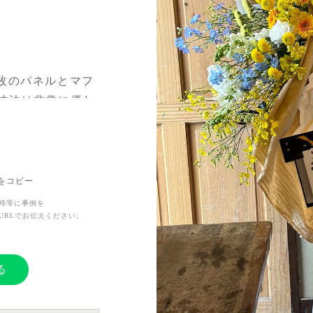
、4枚のパネルとマフ
技法は非常に優れ
ラーも注目されてい
美とコンビネーシ
Lをコピー
時等に事例を
URLでお伝えください。
、ファンの支持を
る
。