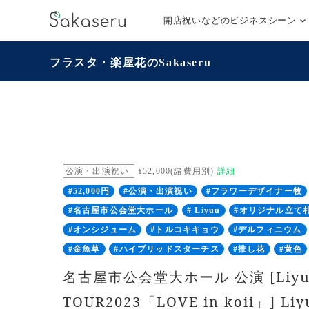
開店祝いなどのビジネスシーン
フラスタ・楽屋花のSakaseru
公演・出演祝い
¥52,000(諸費用別)
詳細
#52,000円
#公演・出演祝い
#フラワーデザイナー牧
#名古屋市公会堂大ホール
# Liyuu
#オリジナル立て
#オンシジューム
#トルコキキョウ
#デルフィニウム
#金魚草
#ハイブリッドスターチス
#推し花
#黄色
名古屋市公会堂大ホール 公演 [Liyuu 
TOUR2023「LOVE in koii」] L