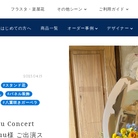
フラスタ・楽屋花
その他シーン
ご利用ガイド
はじめての方へ
商品一覧
オーダー事例
デザイナー
2023.04.15
#スタンド花
札
#パネル装飾
#八重咲きガーベラ
Concert
iyuu様 ご出演ス