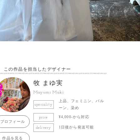
この作品を担当したデザイナー
牧 まゆ実
Mayumi Maki
上品、フェミニン、バル
speciality
ーン、染め
¥4,000-から対応
price
プロフィール
1日後から発送可能
delivery
作品を見る