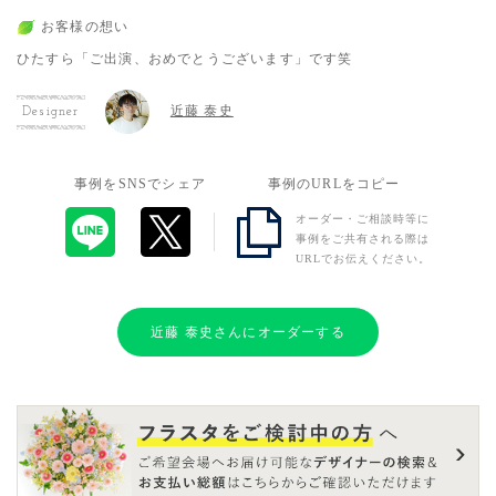
お客様の想い
ひたすら「ご出演、おめでとうございます」です笑
近藤 泰史
Designer
事例をSNSでシェア
事例のURLをコピー
オーダー・ご相談時等に
事例をご共有される際は
URLでお伝えください。
近藤 泰史さんにオーダーする