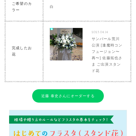
ご希望のカ
白
ラー
2023.04.14
サンパール荒川
公演 [逢魔時コン
完成したお
フュージョン〜
花
再〜] 佐藤拓也さ
ま ご出演スタン
ド花
近藤 泰史さんにオーダーする