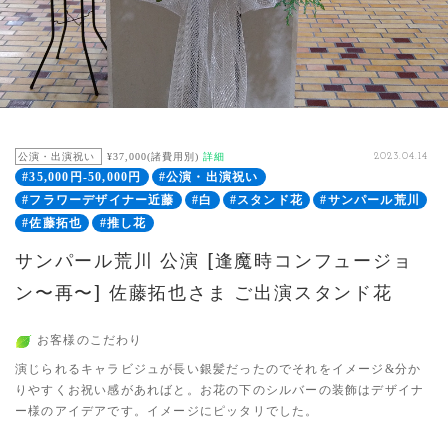
公演・出演祝い
¥37,000(諸費用別)
詳細
2023.04.14
#35,000円-50,000円
#公演・出演祝い
#フラワーデザイナー近藤
#白
#スタンド花
#サンパール荒川
#佐藤拓也
#推し花
サンパール荒川 公演 [逢魔時コンフュージョ
ン〜再〜] 佐藤拓也さま ご出演スタンド花
お客様のこだわり
演じられるキャラビジュが長い銀髪だったのでそれをイメージ&分か
りやすくお祝い感があればと。お花の下のシルバーの装飾はデザイナ
ー様のアイデアです。イメージにピッタリでした。