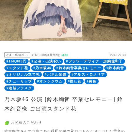
公演・出演祝い
¥160,000(諸費用別)
詳細
2023.03.28
#160,000円
#公演・出演祝い
#フラワーデザイナー加納佐和子
#スタンド花
#乃木坂46
#鈴木絢音卒業セレモニー
#鈴木絢音
#オリジナル立て札
#パネル装飾
#アルストロメリア
#チューリップ
#オンシジウム
#推し花
#黄色
#連結フラスタ
乃木坂46 公演 [鈴木絢音 卒業セレモニー] 鈴
木絢音様 ご出演スタンド花
お客様のこだわり
鈴木絢音さんの出身である秋田の菜の花ロードをイメージした黄色の