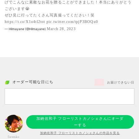
げでこんなに素敵なお花を贈ることができました！本当にありがとう
ございます😭
ぜひ見に行ってたくさん写真撮ってください！笑
https://t.co/X1o4tl2tot
pic.twitter.com/tpjP3BOQu0
March 28, 2023
— Hilmayane (@Hilmayane)
オーダー可能な日にち
お届けできない日
加納佐和子 フローリストカノシェさんにオーダ
ーする
加納佐和子 フローリストカノシェさんの作品を見る
Sawako