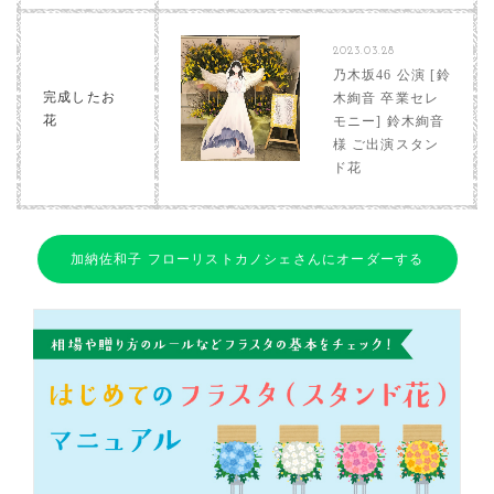
2023.03.28
乃木坂46 公演 [鈴
完成したお
木絢音 卒業セレ
花
モニー] 鈴木絢音
様 ご出演スタン
ド花
加納佐和子 フローリストカノシェさんにオーダーする