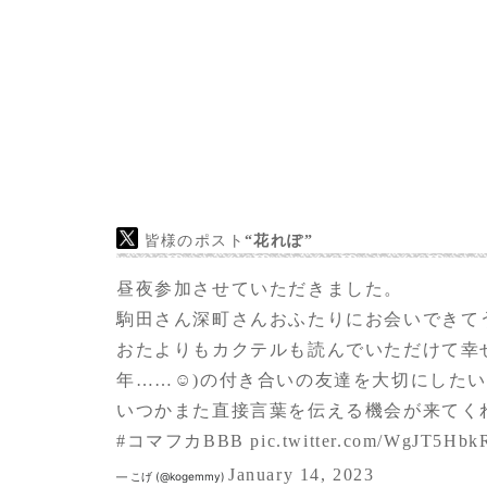
皆様のポスト
“花れぽ”
昼夜参加させていただきました。
駒田さん深町さんおふたりにお会いできて
おたよりもカクテルも読んでいただけて幸せで
年……☺️)の付き合いの友達を大切にした
いつかまた直接言葉を伝える機会が来てくれ
#コマフカBBB
pic.twitter.com/WgJT5Hbk
January 14, 2023
— こげ (@kogemmy)