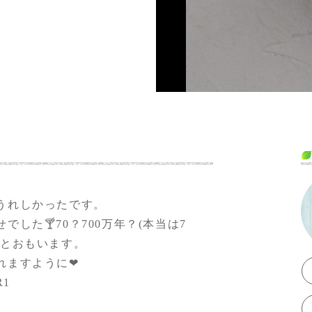
うれしかったです。
した🍸70？700万年？(本当は7
いとおもいます。
ますように❤︎
R1