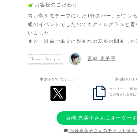
お客様のこだわり
青い鳥をモチーフにした1軒のバー、がコン
組のイベントでしたのでカクテルグラスと青
いました。
また、以前ご本人に好きなお花をお聞きした
たお花も入れたくて今回の色合いをオーダー
宮崎 恵美子
Flower designer
お客様の想い
事例をSNSでシェア
事例のUR
お花をイベントで贈るのも久しぶりでしたが、
オーダー・ご相談
初めての単独イベントをお祝いしたい気持ち
ご共有される際は
りを加えられたらとおもいました。
宮崎 恵美子さんにオーダー
宮崎恵美子さんのチャット例を