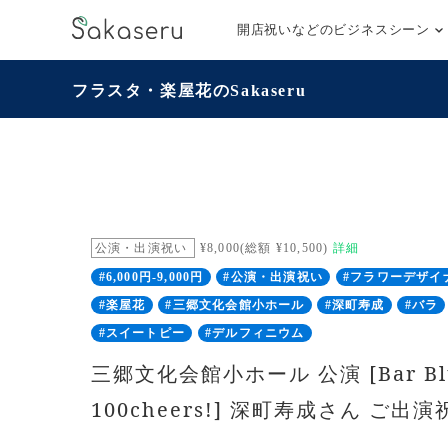
開店祝いなどのビジネスシーン
フラスタ・楽屋花のSakaseru
公演・出演祝い
¥8,000(総額 ¥10,500)
詳細
#6,000円-9,000円
#公演・出演祝い
#フラワーデザイ
#楽屋花
#三郷文化会館小ホール
#深町寿成
#バラ
#スイートピー
#デルフィニウム
三郷文化会館小ホール 公演 [Bar Blu
100cheers!] 深町寿成さん ご