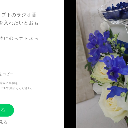
セプトのラジオ番
を入れたいとおも
時に仰って下さっ
いたしました。
Lをコピー
100回目にして
時等に事例を
と贈ったお花で彩
URLでお伝えください。
する
見る