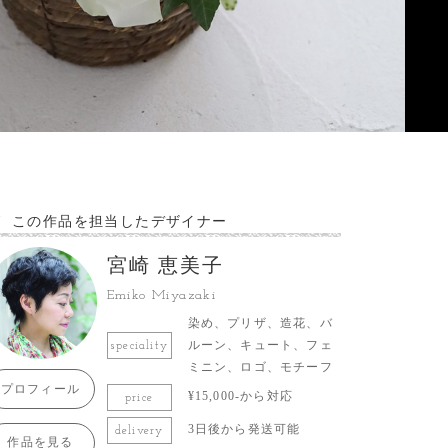
この作品を担当したデザイナー
宮崎 恵美子
Emiko Miyazaki
染め、プリザ、造花、バ
ルーン、キュート、フェ
speciality
ミニン、ロゴ、モチーフ
プロフィール
¥15,000-から対応
price
3日後から発送可能
delivery
作品を見る