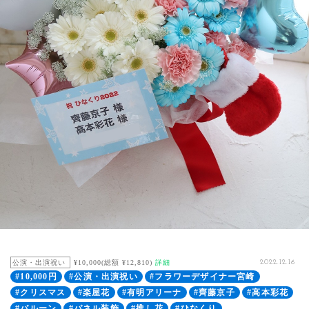
公演・出演祝い
¥10,000(総額 ¥12,810)
詳細
2022.12.16
#10,000円
#公演・出演祝い
#フラワーデザイナー宮崎
#クリスマス
#楽屋花
#有明アリーナ
#齊藤京子
#高本彩花
#バルーン
#パネル装飾
#推し花
#ひなくり