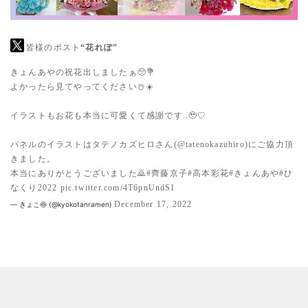
皆様のポスト
“花れぽ”
きょんあやの祝花出しましたぁ🥺💐
よかったら見てやってください☃️☀️
イラストもお花も本当に可愛くて感謝です..🥹♡
パネルのイラストはタテノカズヒロさん(
@tatenokazuhiro
)にご協力頂
きました。
本当にありがとうございました🙇
#齊藤京子
#高本彩花
#きょんあや
#ひ
なくり2022
pic.twitter.com/4T6pnUndSl
December 17, 2022
— きょこ🍥 (@kyokotanramen)