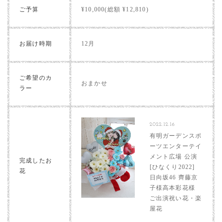
ご予算
¥10,000(総額 ¥12,810)
お届け時期
12月
ご希望のカ
おまかせ
ラー
2022.12.16
有明ガーデンスポ
ーツエンターテイ
メント広場 公演
完成したお
[ひなくり2022]
花
日向坂46 齊藤京
子様高本彩花様
ご出演祝い花・楽
屋花