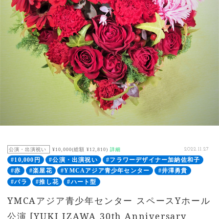
公演・出演祝い
¥10,000(総額 ¥12,810)
詳細
2022.11.27
#10,000円
#公演・出演祝い
#フラワーデザイナー加納佐和子
#赤
#楽屋花
#YMCAアジア青少年センター
#井澤勇貴
#バラ
#推し花
#ハート型
YMCAアジア青少年センター スペースYホール
公演 [YUKI IZAWA 30th Anniversary