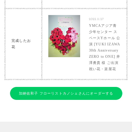
2022.11.27
YMCAアジア青
少年センター ス
ペースYホール 公
完成したお
演 [YUKI IZAWA
花
30th Anniversary
ZERO to ONE] 井
澤勇貴 様 ご出演
祝い花・楽屋花
加納佐和子 フローリストカノシェさんにオーダーする