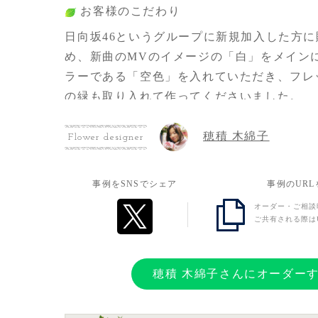
お客様のこだわり
日向坂46というグループに新規加入した方
め、新曲のMVのイメージの「白」をメイン
ラーである「空色」を入れていただき、フレ
の緑も取り入れて作ってくださいました。
穂積 木綿子
Flower designer
お客様の想い
ある程度続いているグループへの新規加入は
事例をSNSでシェア
事例のUR
さんあると思いますが、まずは「ようこそ！
オーダー・ご相談
伝わればと思っています。
ご共有される際は
穂積 木綿子さんにオーダー