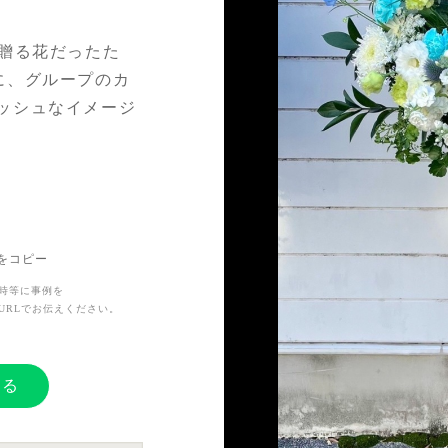
に贈る花だったた
に、グループのカ
ッシュなイメージ
大変なこともたく
Lをコピー
」という気持ちが
時等に事例を
URLでお伝えください。
する