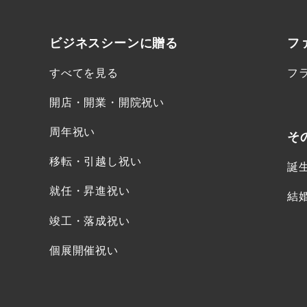
ビジネスシーンに
贈る
フ
すべてを見る
フ
開店・開業・開院祝い
周年祝い
そ
移転・引越し祝い
誕
就任・昇進祝い
結
竣工・落成祝い
個展開催祝い