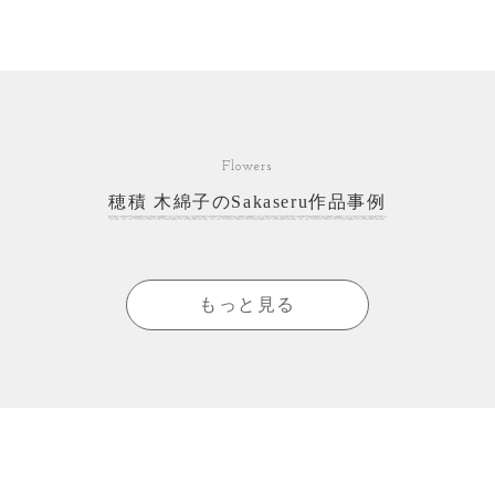
Flowers
穂積 木綿子のSakaseru作品事例
もっと見る