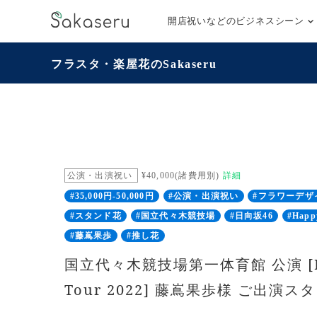
開店祝いなどのビジネスシーン
フラスタ・楽屋花のSakaseru
公演・出演祝い
¥40,000(諸費用別)
詳細
#35,000円-50,000円
#公演・出演祝い
#フラワーデザ
#スタンド花
#国立代々木競技場
#日向坂46
#Happ
#藤嶌果歩
#推し花
国立代々木競技場第一体育館 公演 [Ha
Tour 2022] 藤嶌果歩様 ご出演ス