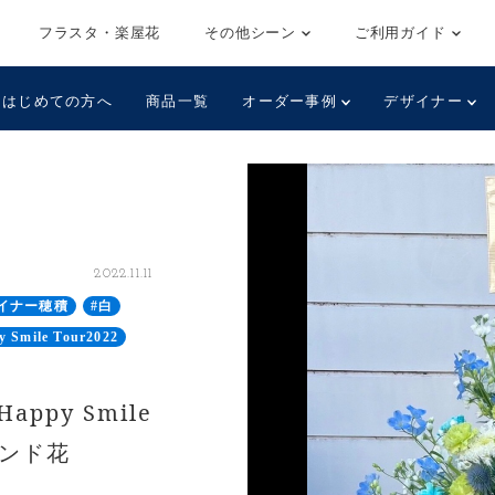
フラスタ・楽屋花
その他シーン
ご利用ガイド
はじめての方へ
商品一覧
オーダー事例
デザイナー
2022.11.11
イナー穂積
#白
y Smile Tour2022
ppy Smile
タンド花