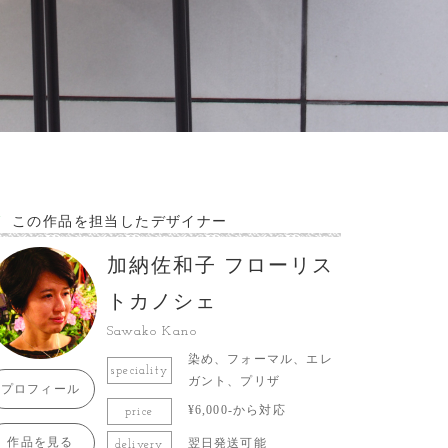
この作品を担当したデザイナー
加納佐和子 フローリス
トカノシェ
Sawako Kano
染め、フォーマル、エレ
speciality
ガント、プリザ
プロフィール
¥6,000-から対応
price
作品を見る
翌日発送可能
delivery