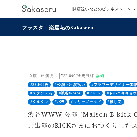
開店祝いなどのビジネスシーン
フラスタ・楽屋花のSakaseru
公演・出演祝い
¥32,000(諸費用別)
詳細
#32,000円
#公演・出演祝い
#フラワーデザイナー加
#スタンド花
#渋谷WWW
#RICK
#トルコキキョ
#クルクマ
#バラ
#マリーゴールド
#推し花
渋谷WWW 公演 [Maison B kick Of
ご出演のRICKさまにおつくりした