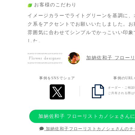
お客様のこだわり
イメージカラーでライトグリーンを基調に、
ク系をアクセントでお願いいたしました。お
雰囲気に合わせてシンプルでかっこいい印象
した。
加納佐和子 フロー
Flower designer
お客様の想い
デビューのお祝いでお送りしました。
事例をSNSでシェア
事例のUR
オーダー・ご相談
ご共有される際は
加納佐和子 フローリストカノシェさん
加納佐和子フローリストカノシェさんのチ