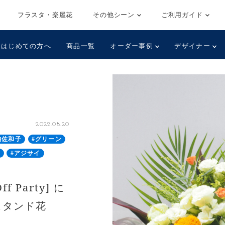
フラスタ・楽屋花
その他シーン
ご利用ガイド
はじめての方へ
商品一覧
オーダー事例
デザイナー
2022.08.20
納佐和子
#グリーン
ウ
#アジサイ
f Party] に
スタンド花