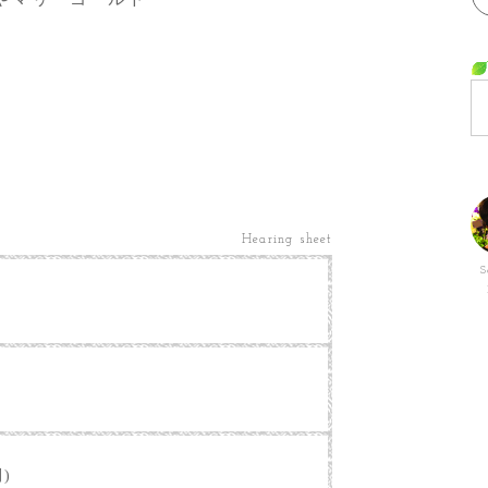
。
Hearing sheet
S
別)