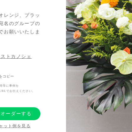
オレンジ、ブラッ
宛名のグループの
でお願いいたしま
リストカノシェ
Lをコピー
時等に事例を
URLでお伝えください。
にオーダーする
ャット例を見る