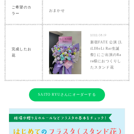
ご希望のカ
おまかせ
ラー
2022.08.19
新宿FATE 公演 [L
iLIHoLi Rar生誕
完成したお
祭] にご出演のRa
花
ra様におつくりし
たスタンド花
SAITO RYUさんにオーダーする