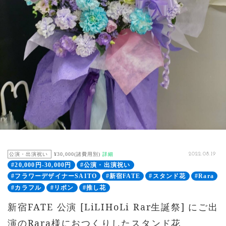
公演・出演祝い
¥30,000(諸費用別)
詳細
2022.08.19
#20,000円-30,000円
#公演・出演祝い
#フラワーデザイナーSAITO
#新宿FATE
#スタンド花
#Rara
#カラフル
#リボン
#推し花
新宿FATE 公演 [LiLIHoLi Rar生誕祭] にご出
演のRara様におつくりしたスタンド花