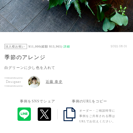
法人様お祝い
¥11,000(総額 ¥13,965)
詳細
2022.08.01
季節のアレンジ
白グリーンに少し色を入れて
近藤 泰史
Designer
事例をSNSでシェア
事例のURLをコピー
オーダー・ご相談時等に
事例をご共有される際は
URLでお伝えください。