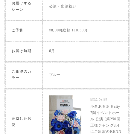
お届けする
公演・出演祝い
シーン
ご予算
¥8,000(総額 ¥10,500)
お届け時期
6月
ご希望のカ
ブルー
ラー
2022.06.25
小倉あるあるcity
7階イベントホー
完成したお
ル 公演 [第250回
花
王様ジャングル]
にご出演のKENN