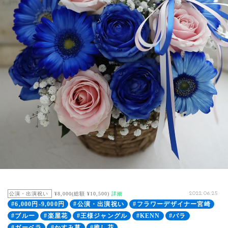
公演・出演祝い
¥8,000(総額 ¥10,500)
詳細
2022.06.25
#6,000円-9,000円
#公演・出演祝い
#フラワーデザイナー宮崎
#ブルー
#楽屋花
#王様ジャングル
#KENN
#バラ
#ガーベラ
#かすみ草
#推し花