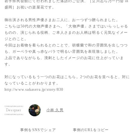
岩手県民会館にて行われました落語のご公演、［立川志ら乃一門会 in
盛岡］お祝いの楽屋花です。
御出演される男性声優さまお二人に、お一つずつ贈られました。
こちらは50代の大物声優さまへ。「大物声優」さまではいらっしゃる
ものの、演じられる役柄、ご本人さまのお人柄は明るく元気なイメー
ジとのこと。
今回はお着物を着られるとのことで、胡蝶蘭で和の雰囲気を出しつつ
も、ガーベラや真っ赤なバラで明るい雰囲気を表現致しました。
上品でありながらも、溌剌としたイメージのお花に仕上がっていま
す。
対になっているもう一つのお花はこちら。2つのお花を並べると、対に
なっていることがわかります。
http://www.sakaseru.jp/story/830
小林 久男
Designer
事例をSNSでシェア
事例のURLをコピー