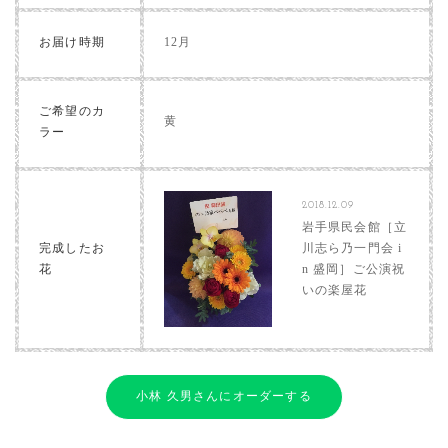
お届け時期
12月
ご希望のカ
黄
ラー
2018.12.09
岩手県民会館［立
完成したお
川志ら乃一門会 i
花
n 盛岡］ご公演祝
いの楽屋花
小林 久男さんにオーダーする