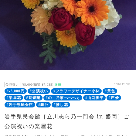
公演祝い
¥5,000(総額 ¥7,035)
詳細
2018.12.09
#-5,000円
#公演祝い
#フラワーデザイナー小林
#黄色
#楽屋花
#胡蝶蘭
#のゝ乃家ぺぺぺぇ
#山口勝平
#声優
#岩手県民会館
#舞台
#推し花
岩手県民会館［立川志ら乃一門会 in 盛岡］ご
公演祝いの楽屋花