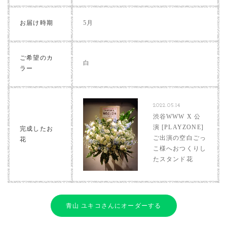
お届け時期
5月
ご希望のカ
白
ラー
2022.05.14
渋谷WWW X 公
演 [PLAYZONE]
完成したお
ご出演の空白ごっ
花
こ様へおつくりし
たスタンド花
青山 ユキコさんにオーダーする