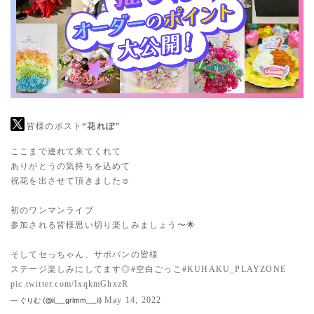
皆様のポスト
“花れぽ”
ここまで連れて来てくれて
ありがとうの気持ちを込めて
祝花を出させて頂きました☺︎
初のワンマンライブ
参加される皆様思い切り楽しみましょう〜🌟
そしてセっちゃん、サポバンの皆様
ステージ楽しみにしてます◎
#空白ごっこ
#KUHAKU_PLAYZONE
pic.twitter.com/IxqkmGhxzR
May 14, 2022
— ぐりむ (@ii___grimm___ii)