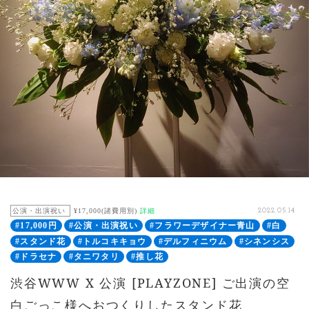
公演・出演祝い
¥17,000(諸費用別)
詳細
2022.05.14
#17,000円
#公演・出演祝い
#フラワーデザイナー青山
#白
#スタンド花
#トルコキキョウ
#デルフィニウム
#シネンシス
#ドラセナ
#タニワタリ
#推し花
渋谷WWW X 公演 [PLAYZONE] ご出演の空
白ごっこ様へおつくりしたスタンド花