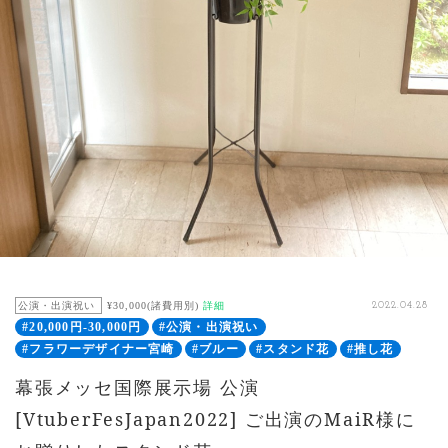
公演・出演祝い
¥30,000(諸費用別)
詳細
2022.04.28
#20,000円-30,000円
#公演・出演祝い
#フラワーデザイナー宮崎
#ブルー
#スタンド花
#推し花
幕張メッセ国際展示場 公演
[VtuberFesJapan2022] ご出演のMaiR様に