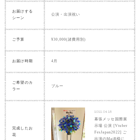
お届けする
公演・出演祝い
シーン
ご予算
¥30,000(諸費用別)
お届け時期
4月
ご希望のカ
ブルー
ラー
2022.04.28
幕張メッセ国際展
示場 公演 [Vtuber
完成したお
FesJapan2022] ご
花
出演のMaiR様に