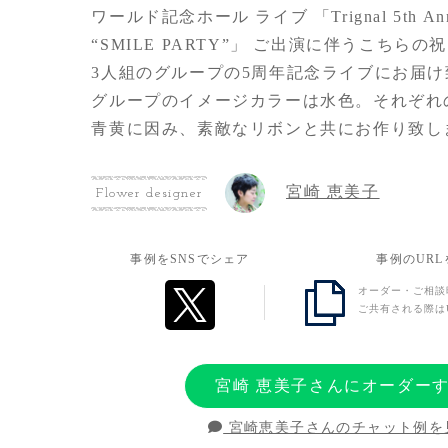
ワールド記念ホール ライブ 「Trignal 5th Anniv
“SMILE PARTY”」 ご出演に伴うこちらの
3人組のグループの5周年記念ライブにお届
グループのイメージカラーは水色。それぞれ
青黄に因み、素敵なリボンと共にお作り致し
グループのお色味が込められた、オンリーワ
しました。
宮崎 恵美子
Flower designer
事例をSNSでシェア
事例のUR
オーダー・ご相談
ご共有される際は
宮崎 恵美子さんにオーダー
宮崎恵美子さんのチャット例を