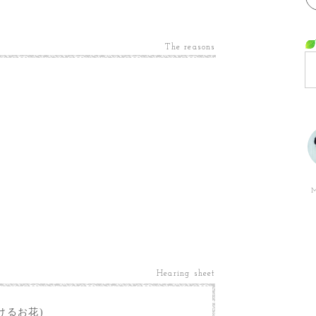
The reasons
M
Hearing sheet
けるお花)