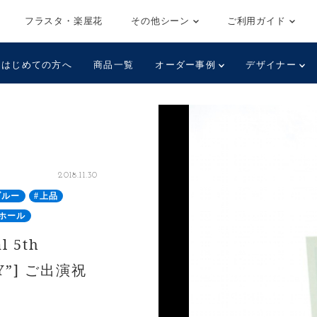
フラスタ・楽屋花
その他シーン
ご利用ガイド
はじめての方へ
商品一覧
オーダー事例
デザイナー
2018.11.30
ブルー
#上品
ホール
 5th
RTY”] ご出演祝