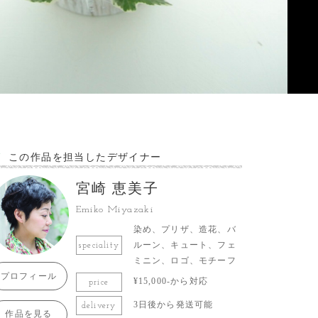
この作品を担当したデザイナー
宮崎 恵美子
Emiko Miyazaki
染め、プリザ、造花、バ
ルーン、キュート、フェ
speciality
ミニン、ロゴ、モチーフ
プロフィール
¥15,000-から対応
price
3日後から発送可能
delivery
作品を見る