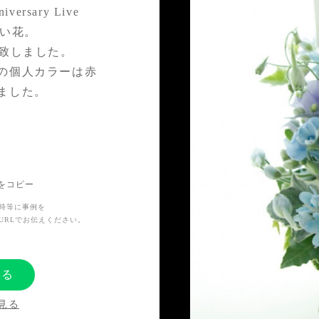
ersary Live
祝い花。
け致しました。
の個人カラーは赤
ました。
ンのお花が完成致
Lをコピー
時等に事例を
URLでお伝えください。
する
見る