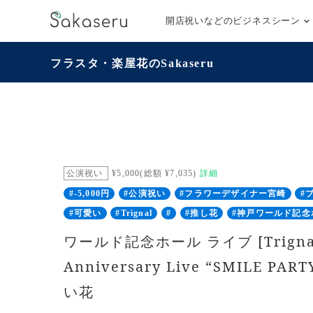
開店祝いなどのビジネスシーン
フラスタ・楽屋花のSakaseru
公演祝い
¥5,000(総額 ¥7,035)
詳細
#-5,000円
#公演祝い
#フラワーデザイナー宮崎
#
#可愛い
#Trignal
#
#推し花
#神戸ワールド記念
ワールド記念ホール ライブ [Trignal
Anniversary Live “SMILE PA
い花