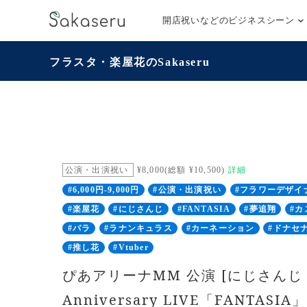
開店祝いなどのビジネスシーン
フラスタ・楽屋花のSakaseru
公演・出演祝い
¥8,000(総額 ¥10,500)
詳細
#6,000円-9,000円
#公演・出演祝い
#フラワーデザイ
#楽屋花
#にじさんじ
#FANTASIA
#夢追翔
#カ
#バラ
#ラナンキュラス
#カーネーション
#ドナセ
#推し花
#Vtuber
ぴあアリーナMM 公演 [にじさんじ 
Anniversary LIVE「FANTASI