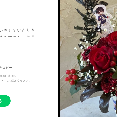
いさせていただき
葉を加味した薔薇
に取り入れた白の
だき彼のモチーフ
Lをコピー
ージしたカラーリ
時等に事例を
URLでお伝えください。
る
トへの出演の祝福
て送らせていただ