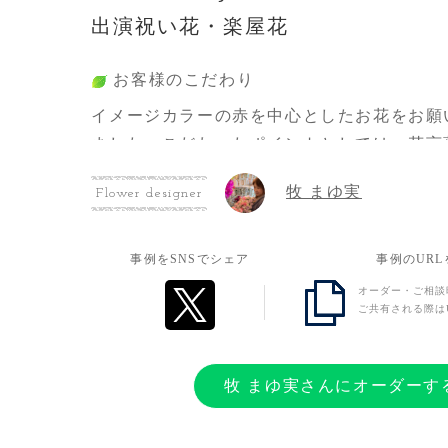
出演祝い花・楽屋花
お客様のこだわり
イメージカラーの赤を中心としたお花をお願
ました。こだわったポイントとしては、花言
の本数や、より本人のイメージに近づくよう
牧 まゆ実
Flower designer
かすみ草と黒のドラセナです。
また、ピンクと水色のリボンを装飾していた
を表現させていただきました。
事例をSNSでシェア
事例のUR
立ち札のデザインも彼のヘッドフォンをイメ
オーダー・ご相談
ご共有される際は
ングになっております。
お客様の想い
牧 まゆ実さんにオーダーす
アニバーサリーイベントという大きなイベン
と、これからの活動への応援の気持ちを込め