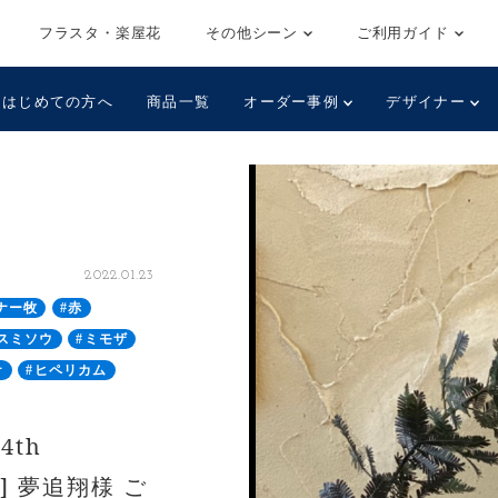
フラスタ・楽屋花
その他シーン
ご利用ガイド
はじめての方へ
商品一覧
オーダー事例
デザイナー
2022.01.23
ナー牧
#赤
スミソウ
#ミモザ
ナ
#ヒペリカム
4th
A」] 夢追翔様 ご