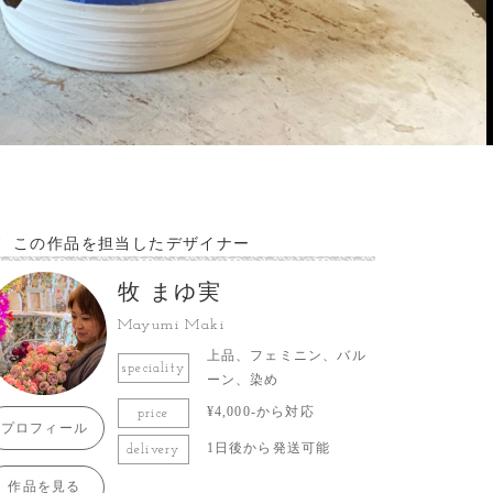
この作品を担当したデザイナー
牧 まゆ実
Mayumi Maki
上品、フェミニン、バル
speciality
ーン、染め
¥4,000-から対応
price
プロフィール
1日後から発送可能
delivery
作品を見る