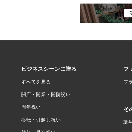
ビジネスシーンに
贈る
フ
すべてを見る
フ
開店・開業・開院祝い
周年祝い
そ
移転・引越し祝い
誕