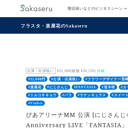
開店祝いなどのビジネスシーン
フラスタ・楽屋花のSakaseru
公演・出演祝い
¥32,000(総額 ¥38,220)
詳細
#32,000円
#公演・出演祝い
#フラワーデザイナー宮
#楽屋花
#にじさんじ
#FANTASIA
#笹木咲
#
#トルコキキョウ
#バラ
#ラナンキュラス
#スイー
#Vtuber
ぴあアリーナMM 公演 [にじさんじ4
Anniversary LIVE「FANTASIA