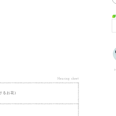
M
Hearing sheet
けるお花)