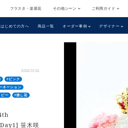
フラスタ・楽屋花
その他シーン
ご利用ガイド
はじめての方へ
商品一覧
オーダー事例
デザイナー
2022.01.22
崎
#ピンク
カーネーション
トピー
#推し花
th
」Day1] 笹木咲