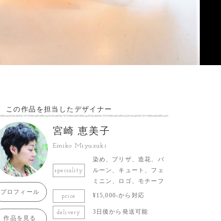
この作品を担当したデザイナー
宮崎 恵美子
Emiko Miyazaki
染め、プリザ、造花、バ
ルーン、キュート、フェ
speciality
ミニン、ロゴ、モチーフ
プロフィール
¥15,000-から対応
price
3日後から発送可能
delivery
作品を見る