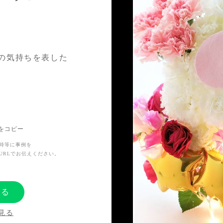
の気持ちを表した
のピンクで可愛ら
いただきました。
Lをコピー
時等に事例を
彼女にたくさんの
URLでお伝えください。
よ、という思いを
する
見る