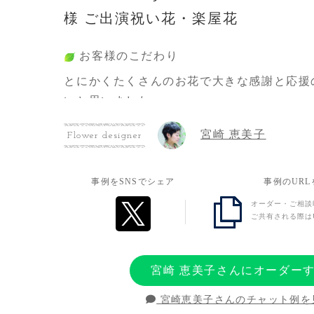
様 ご出演祝い花・楽屋花
お客様のこだわり
とにかくたくさんのお花で大きな感謝と応援
いと思いました。
シンボルである「パンダ」とイメージカラー
宮崎 恵美子
Flower designer
しく、そして彼女だけのデザインに仕上げて
事例をSNSでシェア
事例のUR
お客様の想い
オーダー・ご相談
ライブ出演のお祝いと、いつも笑顔をくれる
ご共有される際は
ありがとう、そしてこれからも応援している
込めました。
宮崎 恵美子さんにオーダー
宮崎恵美子さんのチャット例を