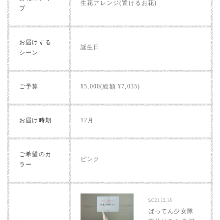
生花アレンジ(置けるお花)
プ
お届けする
誕生日
シーン
ご予算
¥5,000(総額 ¥7,035)
お届け時期
12月
ご希望のカ
ピンク
ラー
2021.12.18
ばってん少女隊