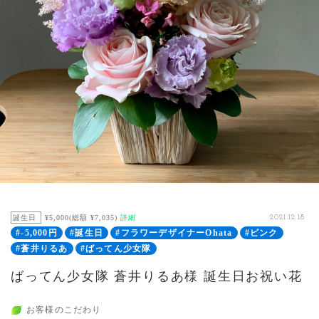
誕生日
¥5,000(総額 ¥7,035)
詳細
2021.12.18
#-5,000円
#誕生日
#フラワーデザイナーOhata
#ピンク
#蒼井りるあ
#ばってん少女隊
ばってん少女隊 蒼井りるあ様 誕生日お祝い花
お客様のこだわり