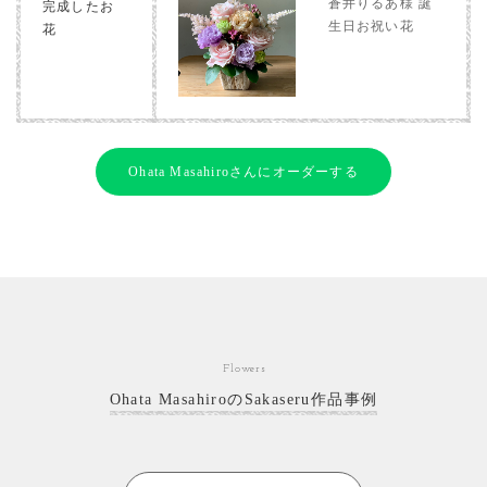
蒼井りるあ様 誕
完成したお
生日お祝い花
花
Ohata Masahiroさんにオーダーする
Flowers
Ohata MasahiroのSakaseru作品事例