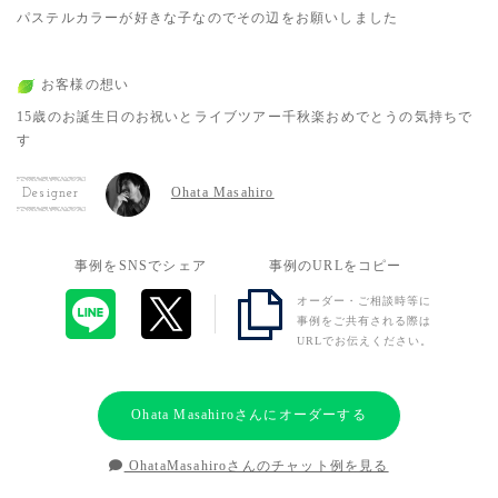
パステルカラーが好きな子なのでその辺をお願いしました
お客様の想い
15歳のお誕生日のお祝いとライブツアー千秋楽おめでとうの気持ちで
す
Ohata Masahiro
Designer
事例をSNSでシェア
事例のURLをコピー
オーダー・ご相談時等に
事例をご共有される際は
URLでお伝えください。
Ohata Masahiroさんにオーダーする
OhataMasahiroさんのチャット例を見る