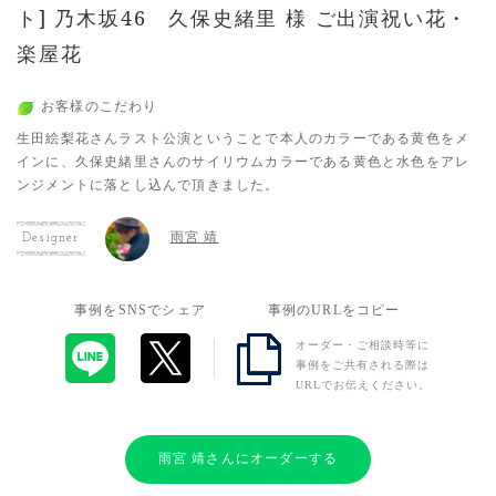
ト] 乃木坂46 久保史緒里 様 ご出演祝い花・
楽屋花
お客様のこだわり
生田絵梨花さんラスト公演ということで本人のカラーである黄色をメ
インに、久保史緒里さんのサイリウムカラーである黄色と水色をアレ
ンジメントに落とし込んで頂きました。
雨宮 靖
Designer
事例をSNSでシェア
事例のURLをコピー
オーダー・ご相談時等に
事例をご共有される際は
URLでお伝えください。
雨宮 靖さんにオーダーする