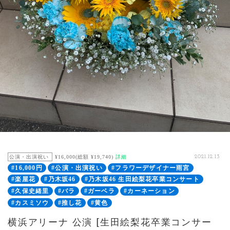
公演・出演祝い
¥16,000(総額 ¥19,740)
詳細
2021.12.13
#16,000円
#公演・出演祝い
#フラワーデザイナー雨宮
#楽屋花
#乃木坂46
#乃木坂46 生田絵梨花卒業コンサート
#久保史緒里
#バラ
#ガーベラ
#カーネーション
#カスミソウ
#推し花
#黄色
横浜アリーナ 公演 [生田絵梨花卒業コンサー