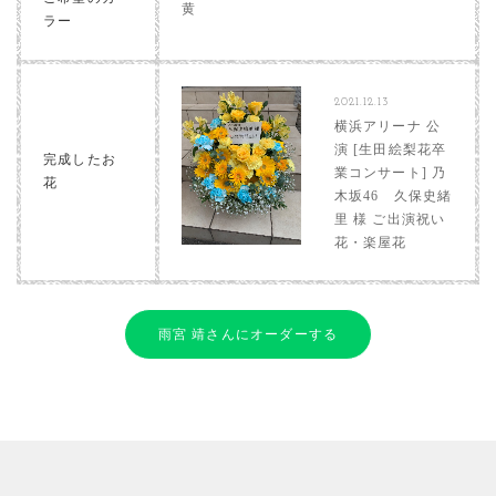
黄
ラー
2021.12.13
横浜アリーナ 公
演 [生田絵梨花卒
完成したお
業コンサート] 乃
花
木坂46 久保史緒
里 様 ご出演祝い
花・楽屋花
雨宮 靖さんにオーダーする