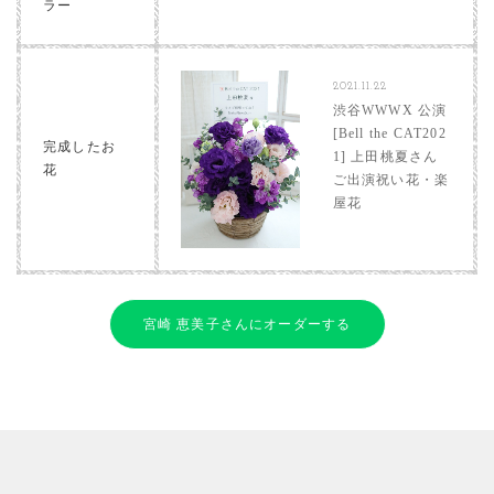
ラー
2021.11.22
渋谷WWWX 公演
[Bell the CAT202
完成したお
1] 上田桃夏さん
花
ご出演祝い花・楽
屋花
宮崎 恵美子さんにオーダーする