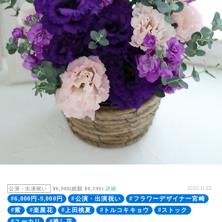
公演・出演祝い
¥6,000(総額 ¥8,190)
詳細
2021.11.22
#6,000円-9,000円
#公演・出演祝い
#フラワーデザイナー宮崎
#紫
#楽屋花
#上田桃夏
#トルコキキョウ
#ストック
#ユーカリ
#推し花