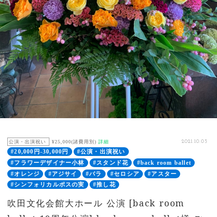
公演・出演祝い
¥25,000(諸費用別)
詳細
2021.10.03
#20,000円-30,000円
#公演・出演祝い
#フラワーデザイナー小林
#スタンド花
#back room ballet
#オレンジ
#アジサイ
#バラ
#セロシア
#アスター
#シンフォリカルポスの実
#推し花
吹田文化会館大ホール 公演 [back room