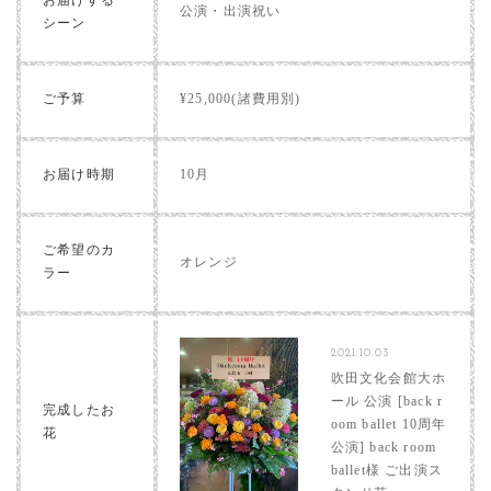
お届けする
公演・出演祝い
シーン
ご予算
¥25,000(諸費用別)
お届け時期
10月
ご希望のカ
オレンジ
ラー
2021.10.03
吹田文化会館大ホ
ール 公演 [back r
完成したお
oom ballet 10周年
花
公演] back room
ballet様 ご出演ス