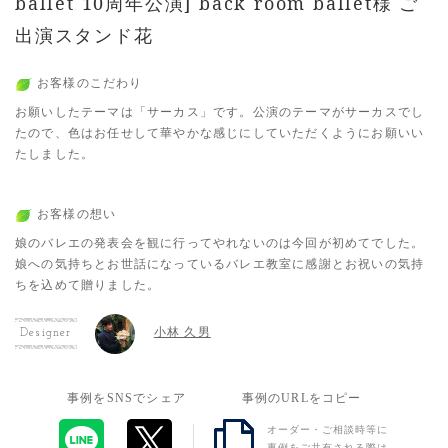
ballet 10周年公演] back room ballet様 ご
出演スタンド花
お客様のこだわり
お願いしたテーマは「サーカス」です。公演のテーマがサーカスでし
たので、色はお任せして華やかな感じにしていただくようにお願いい
たしました。
お客様の想い
娘のバレエの発表会を観に行ってやれないのは今回が初めてでした。
娘への気持ちとお世話になっているバレエ教室に感謝とお祝いの気持
ちを込めて贈りました。
小林 久男
Designer
事例をSNSでシェア
事例のURLをコピー
オーダー・ご相談時等に
事例をご共有される際は