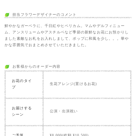
担当フラワーデザイナーのコメント
鮮やかなガーベラに、千日紅やヒペリカム。マムやデルフィニュー
ム、アンスリュームやアスチルベなど季節の新鮮なお花にお預かりし
ました素敵なお札をお入れしまして、ポップに和風を少し。。。華や
かな雰囲気でおまとめさせていただきました。
お客様からのオーダー内容
お花のタイ
生花アレンジ(置けるお花)
プ
お届けする
公演・出演祝い
シーン
ご予算
¥8,000(総額 ¥10,500)