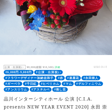
公演・出演祝い
¥8,000(総額 ¥10,500)
詳細
2020.01.13
#6,000円-9,000円
#公演・出演祝い
#フラワーデザイナー加納佐和子
#赤
#楽屋花
#永田崇人
#ガーベラ
#千日紅
#ヒペリカム
#マム
#デルフィニウム
#アンスリウム
#アスチルベ
#推し花
品川インターシティホール 公演 [C.I.A.
presents NEW YEAR EVENT 2020] 永田 崇