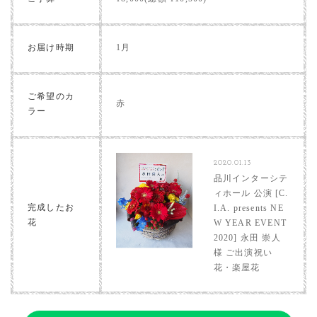
お届け時期
1月
ご希望のカ
赤
ラー
2020.01.13
品川インターシテ
ィホール 公演 [C.
完成したお
I.A. presents NE
花
W YEAR EVENT
2020] 永田 崇人
様 ご出演祝い
花・楽屋花