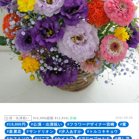
公演・出演祝い
¥10,000(総額 ¥12,810)
詳細
2021.08.08
#10,000円
#公演・出演祝い
#フラワーデザイナー宮崎
#紫
#楽屋花
#サンドリオン
#汐入あすか
#トルコキキョウ
#カスミソウ
#ジニア
#ケイトウ
#マリーゴールド
#推し花