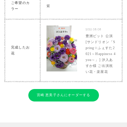
ご希望のカ
紫
ラー
2021.08.08
豊洲ピット 公演
[サンドリオン「S
完成したお
pring☆ふぇすた2
花
021～Happiness 4
you～」] 汐入あ
すか様 ご出演祝
い花・楽屋花
宮崎 恵美子さんにオーダーする