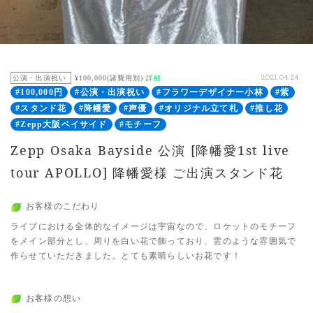
公演・出演祝い
¥100,000(諸費用別)
詳細
2021.04.24
#100,000円
#公演・出演祝い
#フラワーデザイナー小林
#紫
#スタンド花
#降幡愛
#声優
#オリジナル立て札
#推し花
#Zepp大阪ベイサイド
#モチーフ
Zepp Osaka Bayside 公演 [降幡愛1st live
tour APOLLO] 降幡愛様 ご出演スタンド花
お客様のこだわり
ライブにおける全体的なイメージは宇宙なので、ロケットのモチーフ
をメイン部分とし、周りを白い花で飾っており、雲のような雰囲気で
作らせていただきました。とても素晴らしいお花です！
お客様の想い