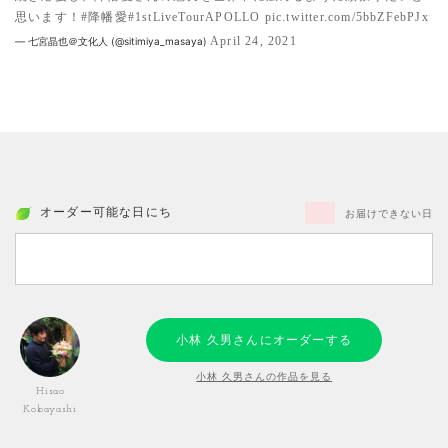
思います！
#降幡愛
#1stLiveTourAPOLLO
pic.twitter.com/5bbZFebPJx
April 24, 2021
— 七宮晶也＠文化人 (@sitimiya_masaya)
オーダー可能な日にち
お届けできない日
小林 久男さんにオーダーする
小林 久男さんの作品を見る
Hisao
Kobayashi