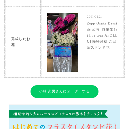
2021.04.24
Zepp Osaka Baysi
de 公演 [降幡愛1s
t live tour APOLL
完成したお
O] 降幡愛様 ご出
花
演スタンド花
小林 久男さんにオーダーする