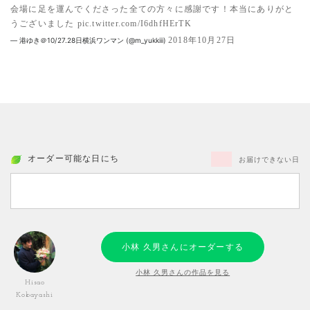
会場に足を運んでくださった全ての方々に感謝です！本当にありがと
うございました
pic.twitter.com/I6dhfHErTK
2018年10月27日
— 港ゆき＠10/27.28日横浜ワンマン (@m_yukkiii)
オーダー可能な日にち
お届けできない日
小林 久男さんにオーダーする
小林 久男さんの作品を見る
Hisao
Kobayashi