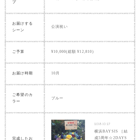
プ
お届けする
公演祝い
シーン
ご予算
¥10,000(総額 ¥12,810)
お届け時期
10月
ご希望のカ
ブルー
ラー
2018.10.27
横浜BAYSIS ［結
成5周年☆2DAYS
完成したお