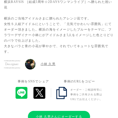
横浜BAYSIS ［結成5周年☆2DAYSワンマンライブ］へ贈られた祝い
花
横浜のご当地アイドルさまに贈られたアレンジ花です。
女性５人組アイドルにということで、「元気でかわいい雰囲気」にて
オーダー頂きました。横浜の海をイメージしたブルーをテーマに、フ
ラワーデザイナー小林にがアイドルさま5人をイメージした色とりどり
のバラで仕上げました。
大きなバラと青の小花が華やかで、それでいてキュートな雰囲気で
す。
小林 久男
Designer
事例をSNSでシェア
事例のURLをコピー
オーダー・ご相談時等に
事例をご共有される際は
URLでお伝えください。
小林 久男さんにオーダーする