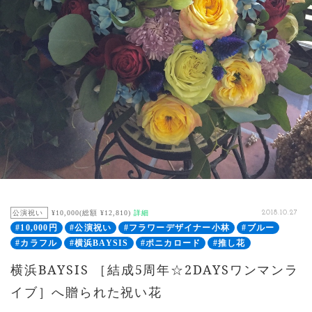
公演祝い
¥10,000(総額 ¥12,810)
詳細
2018.10.27
#10,000円
#公演祝い
#フラワーデザイナー小林
#ブルー
#カラフル
#横浜BAYSIS
#ポニカロード
#推し花
横浜BAYSIS ［結成5周年☆2DAYSワンマンラ
イブ］へ贈られた祝い花