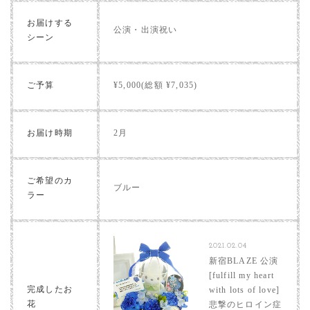
お届けする
公演・出演祝い
シーン
ご予算
¥5,000(総額 ¥7,035)
お届け時期
2月
ご希望のカ
ブルー
ラー
2021.02.04
新宿BLAZE 公演
[fulfill my heart
完成したお
with lots of love]
花
悲撃のヒロイン症