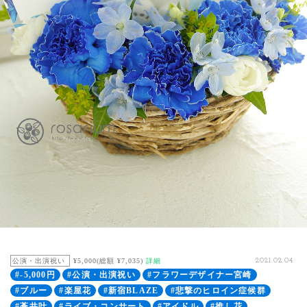
公演・出演祝い
¥5,000(総額 ¥7,035)
詳細
2021.02.04
#-5,000円
#公演・出演祝い
#フラワーデザイナー宮崎
#ブルー
#楽屋花
#新宿BLAZE
#悲撃のヒロイン症候群
#蒼井叶
#ライブ・コンサート
#アイドル
#推し花