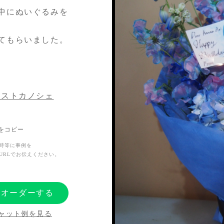
中にぬいぐるみを
てもらいました。
らったので、今回
リストカノシェ
ました。本人から
Lをコピー
時等に事例を
URLでお伝えください。
にオーダーする
ャット例を見る