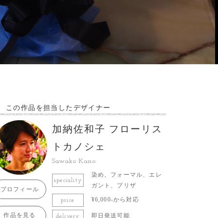
この作品を担当したデザイナー
加納佐和子 フローリス
トカノシェ
Sawako Kano
染め、フォーマル、エレ
speciality
ガント、プリザ
プロフィール
¥6,000-から対応
price
作品を見る
即日発送可能
delivery