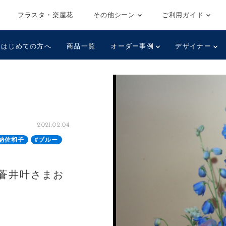
フラスタ・楽屋花
その他シーン
ご利用ガイド
はじめての方へ
商品一覧
オーダー事例
デザイナー
2021.02.04
納佐和子
#ブルー
蒼井叶さまお