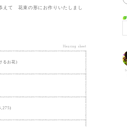
添えて 花束の形にお作りいたしまし
Hearing sheet
けるお花)
S
,275)