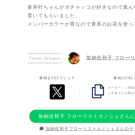
蒼井叶ちゃんがポチャッコが好きなので真ん
置いてもらいました。
メンバーカラーが青なので青系のお花を使っ
お客様の想い
前回の誕生日にあげたお花も花束風にしても
加納佐和子 フロー
Flower designer
も感謝の気持ちを込めて花束風にしてもらい
喜んでもらってとても嬉しかったです。
事例をSNSでシェア
事例のUR
オーダー・ご相談
ご共有される際は
加納佐和子 フローリストカノシェさん
加納佐和子フローリストカノシェさんのチ