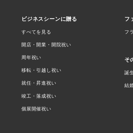
ビジネスシーンに
贈る
フ
すべてを見る
フ
開店・開業・開院祝い
周年祝い
そ
移転・引越し祝い
誕
就任・昇進祝い
結
竣工・落成祝い
個展開催祝い