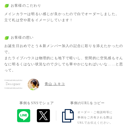
お客様のこだわり
メインカラーは明るい感じが良かったので白でオーダーしました。
立て札は空や星をイメージしています！
お客様の想い
お誕生日おめでとう＆新メンバー加入の記念に彩りを添えたかったの
で。
またライブハウスは物理的にも地下で暗いし、世間的に空気感もそん
なに明るくはない状況なので少しでも華やかになればいいな……と思
って。
青山 ユキコ
Designer
事例をSNSでシェア
事例のURLをコピー
オーダー・ご相談時等に
事例をご共有される際は
URLでお伝えください。