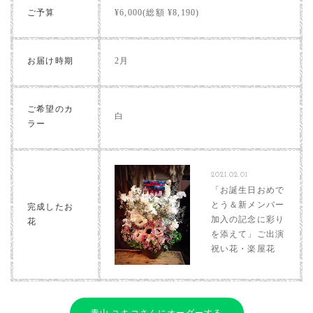
ご予算
¥6,000(総額 ¥8,190)
お届け時期
2月
ご希望のカ
白
ラー
2021.02.01
「お誕生日おめで
とう＆新メンバー
完成したお
加入の記念に彩り
花
を添えて」ご出演
祝い花・楽屋花
青山 ユキコさんにオーダーする