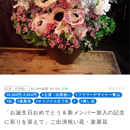
公演・出演祝い
¥6,000(総額 ¥8,190)
詳細
2021.02.01
#6,000円-9,000円
#公演・出演祝い
#フラワーデザイナー青山
#白
#楽屋花
#オリジナル立て札
#
#推し花
「お誕生日おめでとう＆新メンバー加入の記念
に彩りを添えて」ご出演祝い花・楽屋花