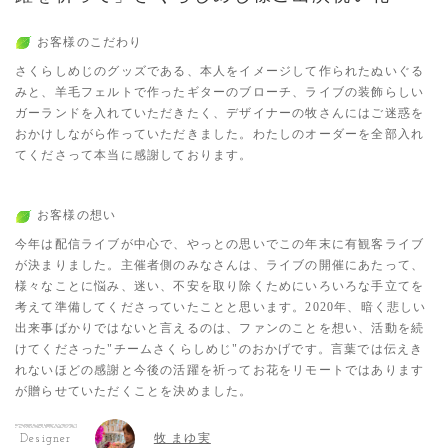
お客様のこだわり
さくらしめじのグッズである、本人をイメージして作られたぬいぐる
みと、羊毛フェルトで作ったギターのブローチ、ライブの装飾らしい
ガーランドを入れていただきたく、デザイナーの牧さんにはご迷惑を
おかけしながら作っていただきました。わたしのオーダーを全部入れ
てくださって本当に感謝しております。
お客様の想い
今年は配信ライブが中心で、やっとの思いでこの年末に有観客ライブ
が決まりました。主催者側のみなさんは、ライブの開催にあたって、
様々なことに悩み、迷い、不安を取り除くためにいろいろな手立てを
考えて準備してくださっていたことと思います。2020年、暗く悲しい
出来事ばかりではないと言えるのは、ファンのことを想い、活動を続
けてくださった"チームさくらしめじ"のおかげです。言葉では伝えき
れないほどの感謝と今後の活躍を祈ってお花をリモートではあります
が贈らせていただくことを決めました。
牧 まゆ実
Designer