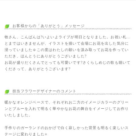
お客様からの「ありがとう」メッセージ
牧さん、こんばんは?いよいよライブが明日となりました。お祝い札…
とまではいきませんが、イラストを描いて会場にお花を出した気分に
浸っていました☺この度はわたしの願いを汲み取ってお花を作ってい
ただき、ほんとうにありがとうございました?
お花が盛りだくさんでとっても可愛いです?さくらしめじの歌も聴いて
くださって、ありがとうございます?
担当フラワーデザイナーのコメント
暖かなオレンジベースで、それぞれお二方のイメージカラーのグリー
ンとブルーを入れて明るく華やかなお花の舞台をイメージしてお作り
いたしました。
手作りのガーランドのおかげで白く寂しかった背景も明るく楽しいス
テージに変わりました⭐️