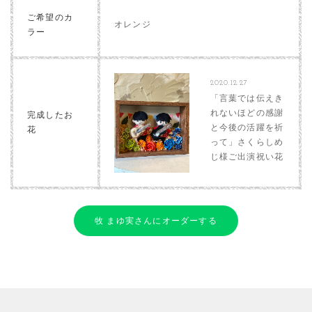
ご希望のカ
オレンジ
ラー
2020.12.27
「言葉では伝えき
れないほどの感謝
完成したお
と今後の活躍を祈
花
って」さくらしめ
じ様ご出演祝い花
牧 まゆ実さんにオーダーする