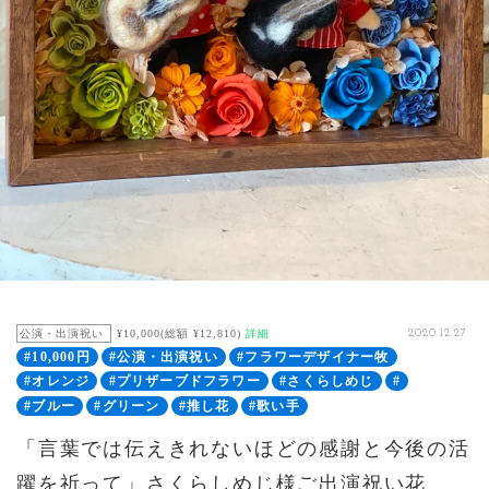
公演・出演祝い
¥10,000(総額 ¥12,810)
詳細
2020.12.27
#10,000円
#公演・出演祝い
#フラワーデザイナー牧
#オレンジ
#プリザーブドフラワー
#さくらしめじ
#
#ブルー
#グリーン
#推し花
#歌い手
「言葉では伝えきれないほどの感謝と今後の活
躍を祈って」さくらしめじ様ご出演祝い花