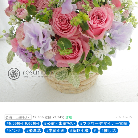
公演・出演祝い
¥7,000(総額 ¥9,345)
詳細
2020.12.16
#6,000円-9,000円
#公演・出演祝い
#フラワーデザイナー宮崎
#ピンク
#楽屋花
#本多企画
#新野七瀬
#
#推し花