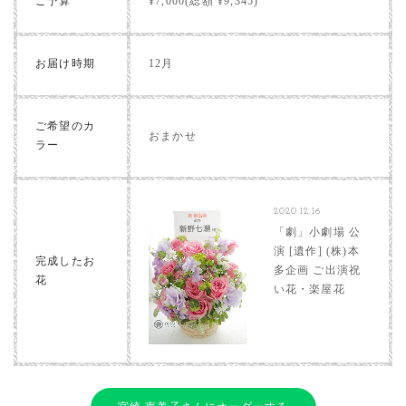
ご予算
¥7,000(総額 ¥9,345)
お届け時期
12月
ご希望のカ
おまかせ
ラー
2020.12.16
「劇」小劇場 公
演 [遺作] (株)本
完成したお
多企画 ご出演祝
花
い花・楽屋花