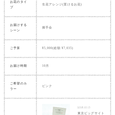
お花のタイ
生花アレンジ(置けるお花)
プ
お届けする
握手会
シーン
ご予算
¥5,000(総額 ¥7,035)
お届け時期
10月
ご希望のカ
ピンク
ラー
2018.10.13
東京ビッグサイト