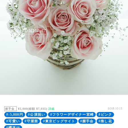
握手会
¥5,000(総額 ¥7,035)
詳細
2018.10.13
#-5,000円
#公演祝い
#フラワーデザイナー宮崎
#ピンク
#可愛い
#守屋茜
#東京ビッグサイト
#握手会
#推し花
#櫻坂46