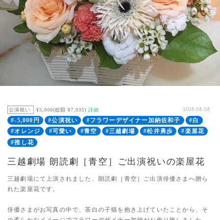
公演祝い
¥5,000(総額 ¥7,035)
詳細
2018.08.08
#-5,000円
#公演祝い
#フラワーデザイナー加納佐和子
#白
#オレンジ
#可愛い
#青空
#三越劇場
#松井勇歩
#楽屋花
#推し花
三越劇場 朗読劇［青空］ご出演祝いの楽屋花
三越劇場にて上演されました、朗読劇［青空］ご出演俳優さまへ贈ら
れた楽屋花です。
俳優さまがお写真の中で、茶白の子猫を抱き上げていたことから、そ
の柔らかなイメージでフラワーデザイナー加納がお作り致しました。