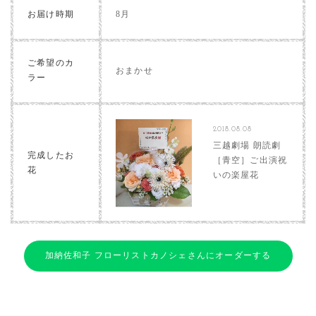
お届け時期
8月
ご希望のカ
おまかせ
ラー
2018.08.08
三越劇場 朗読劇
完成したお
［青空］ご出演祝
花
いの楽屋花
加納佐和子 フローリストカノシェさんにオーダーする