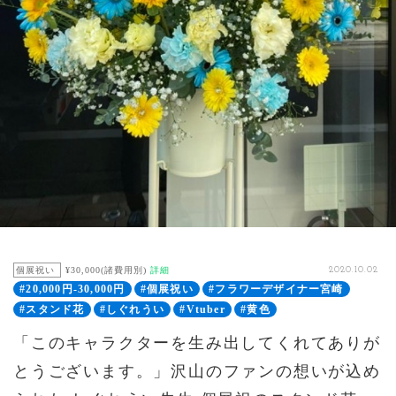
個展祝い
¥30,000(諸費用別)
詳細
2020.10.02
#20,000円-30,000円
#個展祝い
#フラワーデザイナー宮崎
#スタンド花
#しぐれうい
#Vtuber
#黄色
「このキャラクターを生み出してくれてありが
とうございます。」沢山のファンの想いが込め