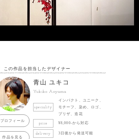
この作品を担当したデザイナー
青山 ユキコ
Yukiko Aoyama
インパクト、ユニーク、
モチーフ、染め、ロゴ、
speciality
プリザ、造花
プロフィール
¥8,000-から対応
price
3日後から発送可能
delivery
作品を見る