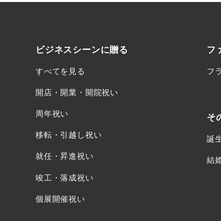
ビジネスシーンに
贈る
フ
すべてを見る
フ
開店・開業・開院祝い
周年祝い
そ
移転・引越し祝い
誕
就任・昇進祝い
結
竣工・落成祝い
個展開催祝い