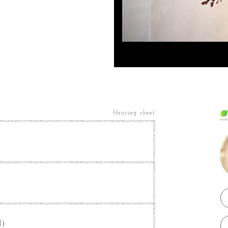
Hearing sheet
別)