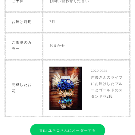
ご予算
お問い合わせください
お届け時期
7月
ご希望のカ
おまかせ
ラー
2020.09.16
声優さんのライブ
にお届けしたブル
完成したお
ーとゴールドのス
花
タンド花2段
青山 ユキコさんにオーダーする