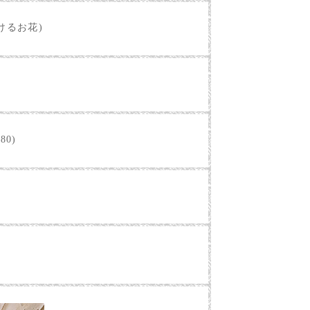
けるお花)
80)