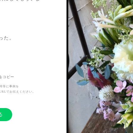
った。
Lをコピー
時等に事例を
URLでお伝えください。
る