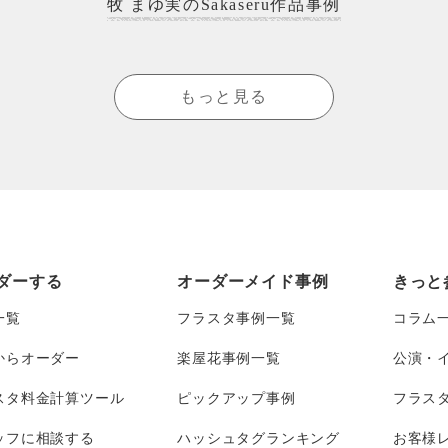
牧 まゆ実のSakaseru作品事例
もっと見る
ダーする
オーダーメイド事例
きっと
一覧
フラスタ事例一覧
コラム
からオーダー
楽屋花事例一覧
公演・
スタ料金計算ツール
ピックアップ事例
フラス
ッフに相談する
ハッシュタグランキング
お客様