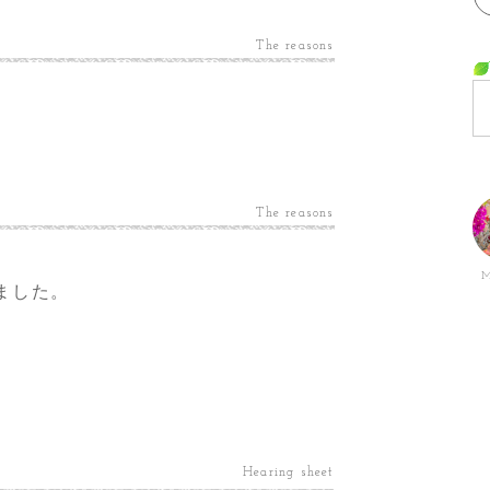
The reasons
The reasons
M
ました。
Hearing sheet