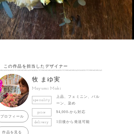
この作品を担当したデザイナー
牧 まゆ実
Mayumi Maki
上品、フェミニン、バル
speciality
ーン、染め
¥4,000-から対応
price
プロフィール
1日後から発送可能
delivery
作品を見る