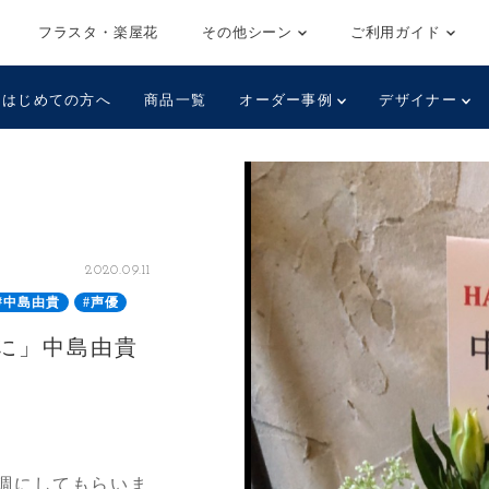
フラスタ・楽屋花
その他シーン
ご利用ガイド
はじめての方へ
商品一覧
オーダー事例
デザイナー
2020.09.11
#中島由貴
#声優
に」中島由貴
調にしてもらいま