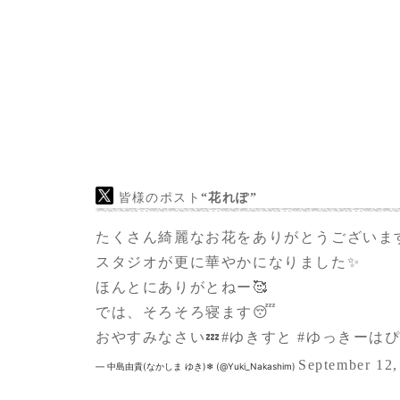
皆様のポスト
“花れぽ”
たくさん綺麗なお花をありがとうございます
スタジオが更に華やかになりました✨
ほんとにありがとねー🥰
では、そろそろ寝ます😴
おやすみなさい💤
#ゆきすと
#ゆっきーはぴば
September 12,
— 中島由貴(なかしま ゆき)❄ (@Yuki_Nakashim)