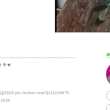
💗
2020
pic.twitter.com/Q1j22zlW7C
 2020