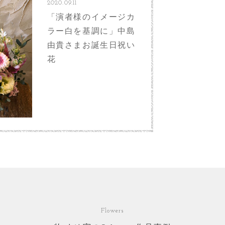
2020.09.11
「演者様のイメージカ
ラー白を基調に」中島
由貴さまお誕生日祝い
花
Flowers