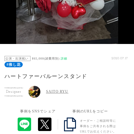
公演・出演祝い
¥65,000(諸費用別)
詳細
2020.07.17
#推し花
ハートファーバルーンスタンド
SAITO RYU
Designer
事例をSNSでシェア
事例のURLをコピー
オーダー・ご相談時等に
事例をご共有される際は
URLでお伝えください。