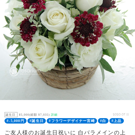
誕生日
¥5,000(総額 ¥7,035)
詳細
2020.07.11
#-5,000円
#誕生日
#フラワーデザイナー宮崎
#白
#上品
ご友人様のお誕生日祝いに 白バラメインの上