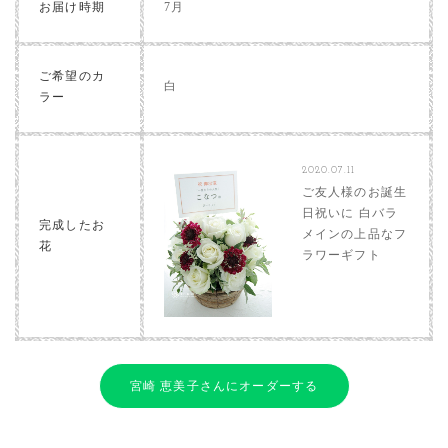
お届け時期
7月
ご希望のカ
白
ラー
2020.07.11
ご友人様のお誕生
日祝いに 白バラ
完成したお
メインの上品なフ
花
ラワーギフト
宮崎 恵美子さんにオーダーする