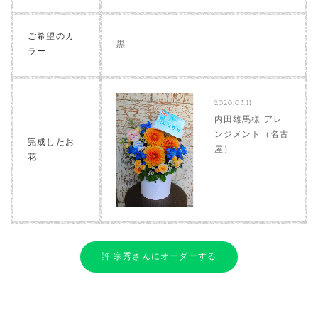
ご希望のカ
黒
ラー
2020.03.11
内田雄馬様 アレ
ンジメント（名古
完成したお
屋）
花
許 宗秀さんにオーダーする