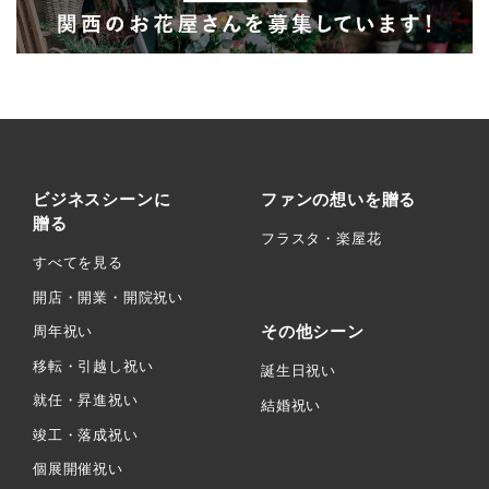
ビジネスシーンに
ファンの想いを贈る
贈る
フラスタ・楽屋花
すべてを見る
開店・開業・開院祝い
その他シーン
周年祝い
移転・引越し祝い
誕生日祝い
就任・昇進祝い
結婚祝い
竣工・落成祝い
個展開催祝い