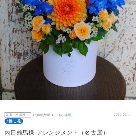
公演・出演祝い
¥7,000(総額 ¥9,345)
詳細
2020.03.11
#推し花
内田雄馬様 アレンジメント（名古屋）