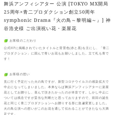
舞浜アンフィシアター 公演 [TOKYO MX開局
25周年×青二プロダクション創立50周年
symphonic Drama『火の鳥～黎明編～』] 神
谷浩史様 ご出演祝い花・楽屋花
お客様のこだわり
公式HPに掲載されていたタイトルと背景色(赤と黒)を主にし、「青二
プロダクション」に因んで青いお花もお願いしました。立て札も青で
す！
お客様の想い
見に行く予定だった火の鳥ですが、新型コロナウイルスの感染拡大で
中止になってしまいました。本来ならば舞浜アンフィシアターに楽屋
花としてお贈りし、喜んで頂きたかったのが本音です。しかし中止に
ついては残念ですが妥当な判断だと思っておりますので、前回の誕生
花と同じく青二プロダクションへお贈りする形に急遽変更しました。
火の鳥公演への想いがこのお花を通して伝わることができたなら大満
足です。