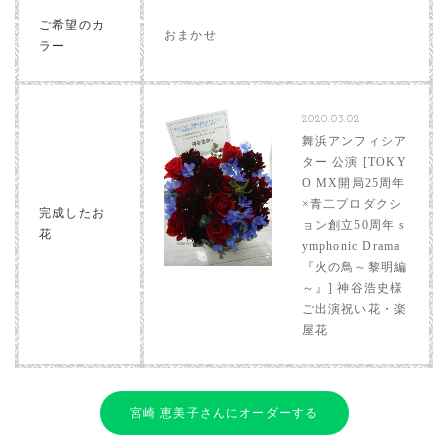
ご希望のカ
おまかせ
ラー
2020.03.02
舞浜アンフィシア
ター 公演 [TOKY
O MX開局25周年
×青二プロダクシ
完成したお
ョン創立50周年 s
花
ymphonic Drama
『火の鳥～黎明編
～』] 神谷浩史様
ご出演祝い花・楽
屋花
宮崎 恵美子さんにオーダーする