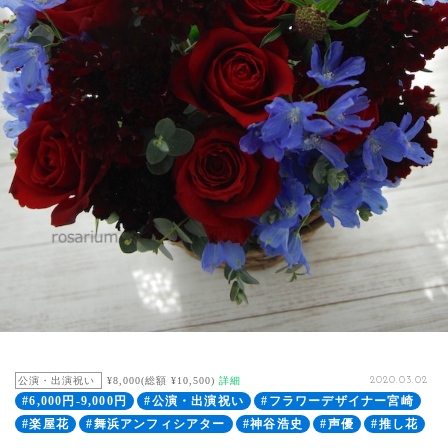
公演・出演祝い
¥8,000(総額 ¥10,500)
詳細
2020.03.02
#6,000円-9,000円
#公演・出演祝い
#フラワーデザイナー宮崎
#楽屋花
#舞浜アンフィシアター
#神谷浩史
#声優
#推し花