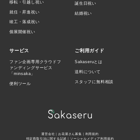
移転・引越し祝い
誕生日祝い
就任・昇進祝い
結婚祝い
竣工・落成祝い
個展開催祝い
サービス
ご利用ガイド
ファン企画専用クラウドフ
Sakaseruとは
ァンディングサービス
送料について
「minsaka」
スタッフに無料相談
便利ツール
運営会社
｜
お花屋さん募集
｜
利用規約
特定商取引法に関する記述
｜
ソーシャルメディア利用規約