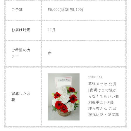
ご予算
¥6,000(総額 ¥8,190)
お届け時期
11月
ご希望のカ
赤
ラー
2019.11.24
幕張メッセ 公演
[夜明けまで強が
完成したお
らなくてもいい個
花
別握手会] 伊藤
理々杏さん ご出
演祝い花・楽屋花