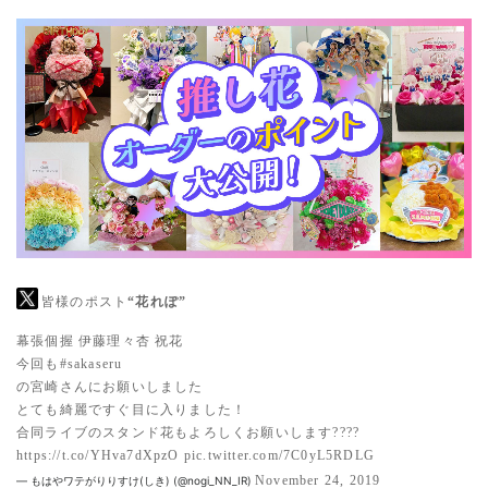
皆様のポスト
“花れぽ”
幕張個握 伊藤理々杏 祝花
今回も
#sakaseru
の宮崎さんにお願いしました
とても綺麗ですぐ目に入りました！
合同ライブのスタンド花もよろしくお願いします????
https://t.co/YHva7dXpzO
pic.twitter.com/7C0yL5RDLG
November 24, 2019
— もはやワテがりりすけ(しき) (@nogi_NN_IR)