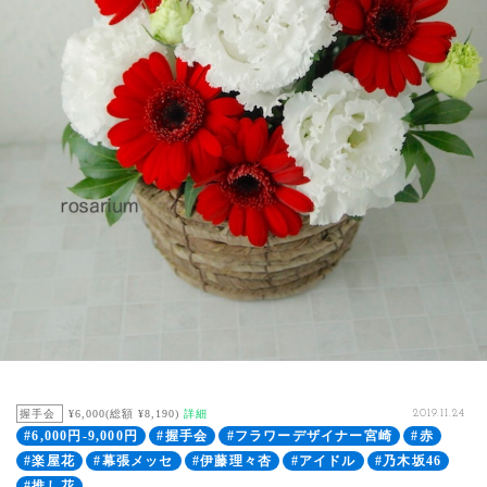
握手会
¥6,000(総額 ¥8,190)
詳細
2019.11.24
#6,000円-9,000円
#握手会
#フラワーデザイナー宮崎
#赤
#楽屋花
#幕張メッセ
#伊藤理々杏
#アイドル
#乃木坂46
#推し花