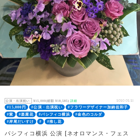
公演・出演祝い
¥15,000(総額 ¥18,585)
詳細
2020.02.21
#15,000円
#公演・出演祝い
#フラワーデザイナー加納佐和子
#紫
#楽屋花
#パシフィコ横浜
#金色のコルダ
#岸尾だいすけ
#
#推し花
パシフィコ横浜 公演 [ネオロマンス・フェス