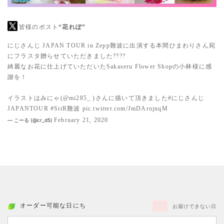
皆様のポスト
“花れぽ”
にじさんじ JAPAN TOUR in Zepp難波に出演する本間ひまわりさん宛
にフラスタ贈らせていただきました????
綺麗なお花に仕上げていただいたSakaseru Flower Shopの小林様に感
謝を！
イラストはみにゃ(
@mi285_
)さんに描いて頂きました
#にじさんじ
JAPANTOUR
#SitR難波
pic.twitter.com/JmDArojnqM
February 21, 2020
— こーる (@cr_d5)
オーダー可能な日にち
お届けできない日