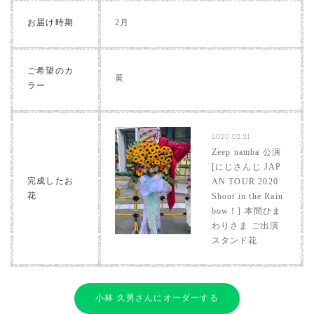
お届け時期
2月
ご希望のカ
黄
ラー
2020.02.21
Zeep namba 公演
[にじさんじ JAP
完成したお
AN TOUR 2020
花
Shout in the Rain
bow！] 本間ひま
わりさま ご出演
スタンド花
小林 久男さんにオーダーする