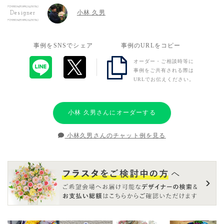
小林 久男
Designer
事例をSNSでシェア
事例のURLをコピー
オーダー・ご相談時等に
事例をご共有される際は
URLでお伝えください。
小林 久男さんにオーダーする
小林久男さんのチャット例を見る