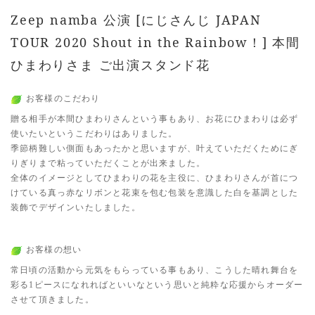
Zeep namba 公演 [にじさんじ JAPAN
TOUR 2020 Shout in the Rainbow！] 本間
ひまわりさま ご出演スタンド花
お客様のこだわり
贈る相手が本間ひまわりさんという事もあり、お花にひまわりは必ず
使いたいというこだわりはありました。
季節柄難しい側面もあったかと思いますが、叶えていただくためにぎ
りぎりまで粘っていただくことが出来ました。
全体のイメージとしてひまわりの花を主役に、ひまわりさんが首につ
けている真っ赤なリボンと花束を包む包装を意識した白を基調とした
装飾でデザインいたしました。
お客様の想い
常日頃の活動から元気をもらっている事もあり、こうした晴れ舞台を
彩る1ピースになれればといいなという思いと純粋な応援からオーダー
させて頂きました。