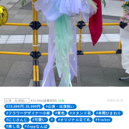
公演・出演祝い
¥20,000(諸費用別)
詳細
2020.02.21
#20,000円-30,000円
#公演・出演祝い
#フラワーデザイナー小林
#黄色
#スタンド花
#本間ひまわり
#にじさんじ
#可愛い
#
#オリジナル立て札
#Vtuber
#推し花
#Zeppなんば