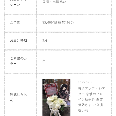
公演・出演祝い
シーン
ご予算
¥5,000(総額 ¥7,035)
お届け時期
2月
ご希望のカ
白
ラー
2020.02.11
舞浜アンフィシア
ター 悲撃のヒロ
完成したお
イン症候群 白雪
花
姫乃さま ご公演
祝い花