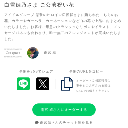
白雪姫乃さま ご公演祝い花
アイドルグループ 悲撃のヒロイン症候群さまに贈られたこちらのお
花。カラーやガーベラ、カーネーションなど白の花で上品におまとめ
いたしました。お客様ご用意のクラシックなリボンやイラスト、メッ
セージパネルも合わさり、唯一無二のアレンジメントが完成いたしま
した。
雨宮 靖
Designer
事例をSNSでシェア
事例のURLをコピー
オーダー・ご相談時等に
事例をご共有される際は
URLでお伝えください。
雨宮 靖さんにオーダーする
雨宮靖さんのチャット例を見る