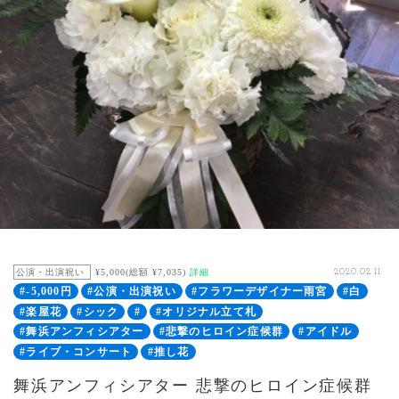
公演・出演祝い
¥5,000(総額 ¥7,035)
詳細
2020.02.11
#-5,000円
#公演・出演祝い
#フラワーデザイナー雨宮
#白
#楽屋花
#シック
#
#オリジナル立て札
#舞浜アンフィシアター
#悲撃のヒロイン症候群
#アイドル
#ライブ・コンサート
#推し花
舞浜アンフィシアター 悲撃のヒロイン症候群